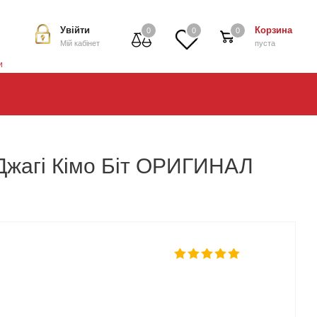
Увійти
Корзина
0
0
0
Мій кабінет
пуста
и
 Джагі Кімо Біт ОРИГИНАЛ