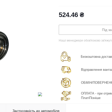
524.46
₴
Під з
Наші менеджери обов'язково зв'яжут
Безкоштовна доставка
Відправлення ванта
ОБМІН/ПОВЕРНЕННЯ:
ОПЛАТА - при отрима
ПлатіПізніше
Застосовність до автомобіля