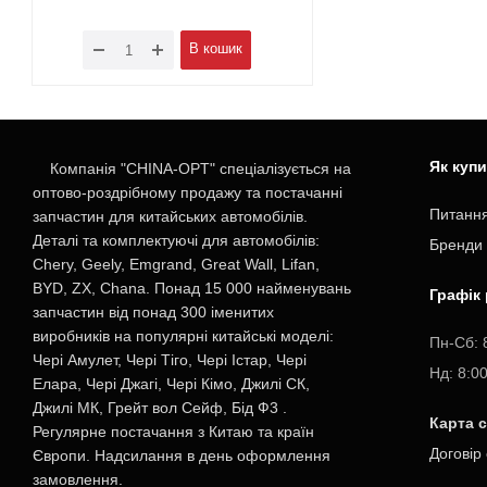
В кошик
Як куп
Компанія "CHINA-OPT" спеціалізується на
оптово-роздрібному продажу та постачанні
Питання
запчастин для китайських автомобілів.
Деталі та комплектуючі для автомобілів:
Бренди
Chery, Geely, Emgrand, Great Wall, Lifan,
BYD, ZX, Chana. Понад 15 000 найменувань
Графік
запчастин від понад 300 іменитих
виробників на популярні китайські моделі:
Пн-Cб: 
Чері Амулет, Чері Тіго, Чері Істар, Чері
Нд: 8:0
Елара, Чері Джагі, Чері Кімо, Джилі СК,
Джилі МК, Грейт вол Сейф, Бід Ф3 .
Карта 
Регулярне постачання з Китаю та країн
Договір
Європи. Надсилання в день оформлення
замовлення.