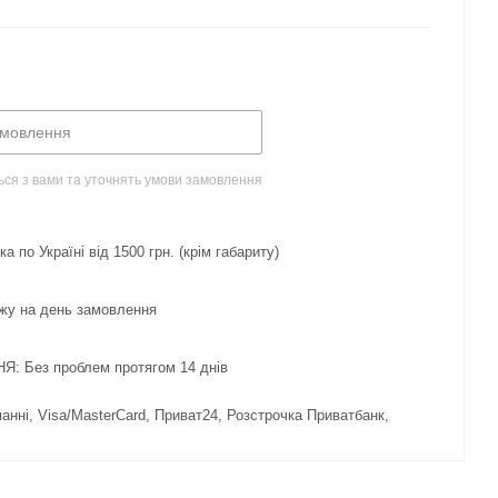
амовлення
ься з вами та уточнять умови замовлення
 по Україні від 1500 грн. (крім габариту)
жу на день замовлення
 Без проблем протягом 14 днів
нні, Visa/MasterCard, Приват24, Розстрочка Приватбанк,