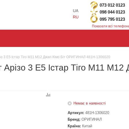
073 012 0123
UA
098 044 0123
RU
095 795 0123
Показати всі телефон
зо 3 Е5 Істар Тіго М11 М12 Джагі Кімо Біт ОРИГИНАЛ 481H-1306020
 Арізо 3 Е5 Істар Тіго М11 М12
Немає в наявності
Артикул:
481H-1306020
Бренд:
ОРИГИНАЛ
Країна:
Китай