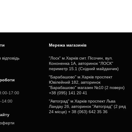
ити
Мережа магазинів
 відповідь
"Лоск" м.Харків смт. Пісочин, вул.
Кононенка 1А, авторинок "ЛОСК"
периметр 15.1 (Східний майданчик)
"Барабашово" м.Харків проспект
 роботи
Ювілейний 182, авторинок
"Барабашово" магазин №10 (2 поверх)
8:00-17:00
+38 (095) 141 20 41
0-14:00
"Автоград" м.Харків проспект Льва
Ландау 2б, авторинок "Автоград" (2 ряд
24 місце) + 38 (063) 642 35 36
сайту
 оферти