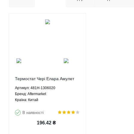
Термостат Чері Елара Амулет
Арізо 3 Істар Тіго Е5 Тіго 5 М11
Артикул: 481H-1306020
М12 Джагі Кімо Біт - 481H-
Брeнд: Aftermarket
1306020 Aftermarket
Країна: Китай
В наявності
196.42
₴