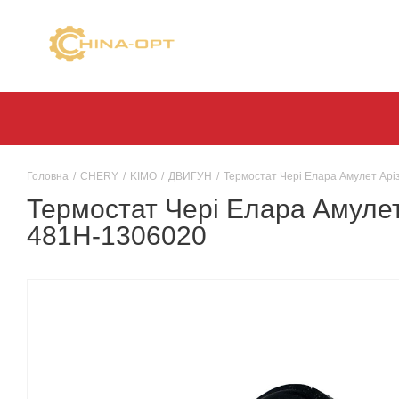
Головна
/
CHERY
/
KIMO
/
ДВИГУН
/
Термостат Чері Елара Амулет Арі
Термостат Чері Елара Амулет
481H-1306020