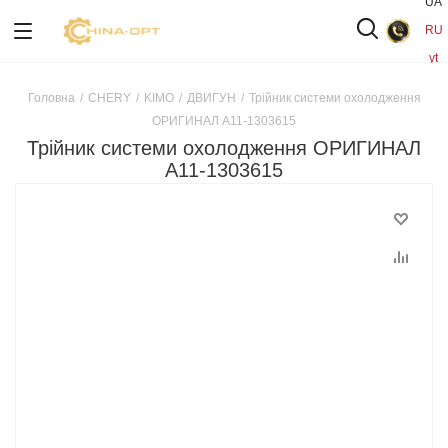
UA
RU
yt
Головна
/
CHERY
/
KIMO
/
ДВИГУН
/
Трійник системи охолодження
ОРИГИНАЛ A11-1303615
Трійник системи охолодження ОРИГИНАЛ
A11-1303615