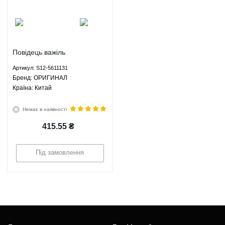
Повідець важіль
склоочисника задній Чері
Артикул: S12-5611131
Кімо Chery Kimo - S12-
Брeнд: ОРИГИНАЛ
5611131 ОРИГИНАЛ
Країна: Китай
Немає в наявності
415.55
₴
Під замовлення