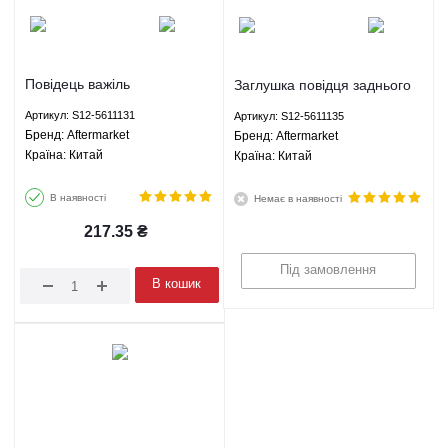
Повідець важіль
Заглушка повідця заднього
склоочисника задній Чері
двірника Чері Кімо Chery
Артикул: S12-5611131
Артикул: S12-5611135
Кімо Chery Kimo - S12-
Kimo - S12-5611135
Брeнд: Aftermarket
Брeнд: Aftermarket
5611131 Aftermarket
Aftermarket
Країна: Китай
Країна: Китай
В наявності
Немає в наявності
217.35
₴
Під замовлення
В кошик