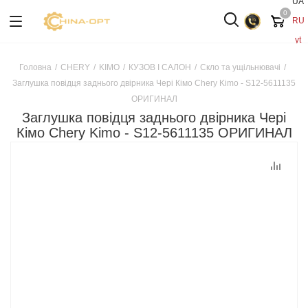
UA
0
RU
yt
Головна
/
CHERY
/
KIMO
/
КУЗОВ І САЛОН
/
Скло та ущільнювачі
/
Заглушка повідця заднього двірника Чері Кімо Chery Kimo - S12-5611135
ОРИГИНАЛ
Заглушка повідця заднього двірника Чері
Кімо Chery Kimo - S12-5611135 ОРИГИНАЛ