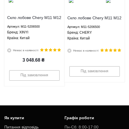
Скло лобове Chery M11 M12
Скло лобове Chery M11 M12
- M11-5206500 XINYI
- M11-5206500 CHERY
Артикул: M11-5206500
Артикул: M11-5206500
Брeнд: XINYI
Брeнд: CHERY
Країна: Китай
Країна: Китай
Немає в наявності
Немає в наявності
3 048.68
₴
Під замовлення
Під замовлення
Як купити
Графік роботи
Питання відповідь
Пн-Cб: 8:00-17:00