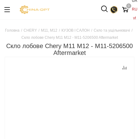
UA
0
RU
yt
Головна
/
CHERY
/
M11, M12
/
КУЗОВ І САЛОН
/
Скло та ущільнювачі
/
Скло лобове Chery M11 M12 - M11-5206500 Aftermarket
Скло лобове Chery M11 M12 - M11-5206500
Aftermarket