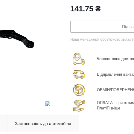
141.75
₴
Під з
Наші менеджери обов'язково зв'яжут
Безкоштовна доставка
Відправлення ванта
ОБМІН/ПОВЕРНЕННЯ:
ОПЛАТА - при отрима
ПлатіПізніше
Застосовність до автомобіля