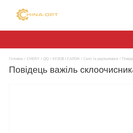
Головна
/
CHERY
/
QQ
/
КУЗОВ І САЛОН
/
Скло та ущільнювачі
/
Повіде
Повідець важіль склоочисника