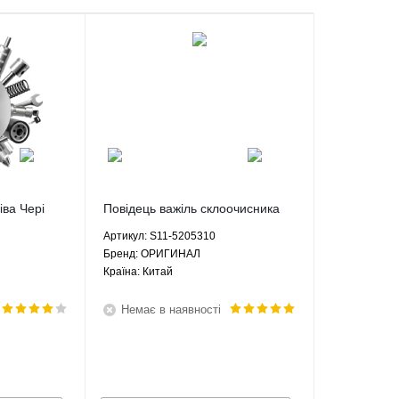
іва Чері
Повідець важіль склоочисника
-5205330
лівий Чері КуКу Chery QQ - S11-
Артикул: S11-5205310
5205310 ОРИГИНАЛ
Брeнд: ОРИГИНАЛ
Країна: Китай
Немає в наявності