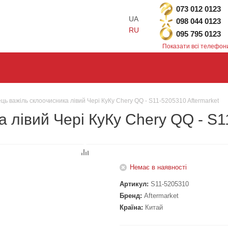
073 012 0123
UA
098 044 0123
RU
095 795 0123
Показати всі телефон
ць важіль склоочисника лівий Чері КуКу Chery QQ - S11-5205310 Aftermarket
 лівий Чері КуКу Chery QQ - S1
Немає в наявності
Артикул:
S11-5205310
Бренд:
Aftermarket
Країна:
Китай