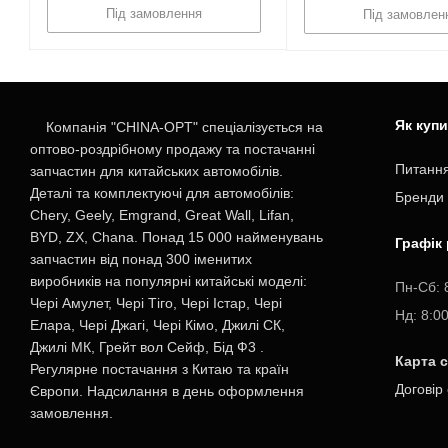
Під замовлення
Під замовлен
Як куп
Компанія "CHINA-OPT" спеціалізується на
оптово-роздрібному продажу та постачанні
Питання
запчастин для китайських автомобілів.
Деталі та комплектуючі для автомобілів:
Бренди
Chery, Geely, Emgrand, Great Wall, Lifan,
BYD, ZX, Chana. Понад 15 000 найменувань
Графік
запчастин від понад 300 іменитих
виробників на популярні китайські моделі:
Пн-Cб: 
Чері Амулет, Чері Тіго, Чері Істар, Чері
Нд: 8:0
Елара, Чері Джагі, Чері Кімо, Джилі СК,
Джилі МК, Грейт вол Сейф, Бід Ф3 .
Карта 
Регулярне постачання з Китаю та країн
Договір
Європи. Надсилання в день оформлення
замовлення.