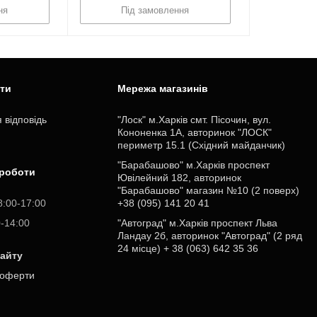
ня
Під замовлення
ити
Мережа магазинів
 відповідь
"Лоск" м.Харків смт. Пісочин, вул.
Кононенка 1А, авторинок "ЛОСК"
периметр 15.1 (Східний майданчик)
"Барабашово" м.Харків проспект
 роботи
Ювілейний 182, авторинок
"Барабашово" магазин №10 (2 поверх)
8:00-17:00
+38 (095) 141 20 41
0-14:00
"Автоград" м.Харків проспект Льва
Ландау 2б, авторинок "Автоград" (2 ряд
24 місце) + 38 (063) 642 35 36
сайту
 оферти