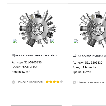
Щітка склоочисника ліва Чері
Щітка склоочисника л
Куку Chery QQ - S11-5205330
Куку Chery QQ - S11
Артикул: S11-5205330
Артикул: S11-5205330
ОРИГИНАЛ
Aftermarket
Брeнд: ОРИГИНАЛ
Брeнд: Aftermarket
Країна: Китай
Країна: Китай
Немає в наявності
Немає в наявності