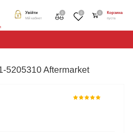
Увійти
Корзина
0
0
0
Мій кабінет
пуста
и
1-5205310 Aftermarket