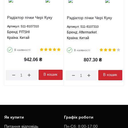
Радіатор пічки Чері Куку
Радіатор пічки Чері Куку
Chery QQ - S11-8107310
Chery QQ - S11-8107310
Артикул: S11-8107310
Артикул: S11-8107310
FITSHI
Aftermarket
Брeнд: FITSHI
Брeнд: Aftermarket
Країна: Китай
Країна: Китай
В наявності
В наявності
942.06
₴
807.30
₴
В кошик
В кошик
Як купити
Графік роботи
Питання відповідь
Пн-Cб: 8:00-17:00