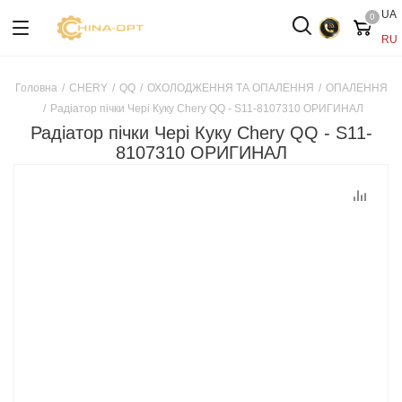
UA
0
RU
Головна
/
CHERY
/
QQ
/
ОХОЛОДЖЕННЯ ТА ОПАЛЕННЯ
/
ОПАЛЕННЯ
/
Радіатор пічки Чері Куку Chery QQ - S11-8107310 ОРИГИНАЛ
Радіатор пічки Чері Куку Chery QQ - S11-
8107310 ОРИГИНАЛ