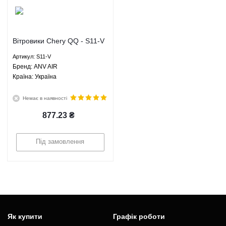
Вітровики Chery QQ - S11-V
ANV AIR
Артикул: S11-V
Брeнд: ANV AIR
Країна: Україна
Немає в наявності
877.23
₴
Під замовлення
Як купити
Графік роботи