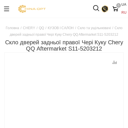
UA
0
RU
Головна
/
CHERY
/
QQ
/
КУЗОВ І САЛОН
/
Скло та ущільнювачі
/
Скло
дверей задньої правої Чері Куку Chery QQ Aftermarket S11-5203212
Скло дверей задньої правої Чері Куку Chery
QQ Aftermarket S11-5203212