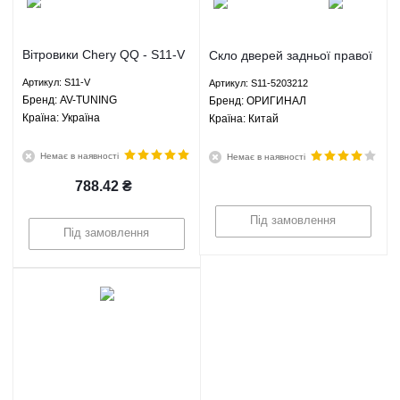
Вітровики Chery QQ - S11-V
Скло дверей задньої правої
AV-TUNING
Чері Куку Chery QQ - S11-
Артикул: S11-V
Артикул: S11-5203212
5203212 ОРИГИНАЛ
Брeнд: AV-TUNING
Брeнд: ОРИГИНАЛ
Країна: Україна
Країна: Китай
Немає в наявності
Немає в наявності
788.42
₴
Під замовлення
Під замовлення