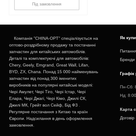
Під замовлення
Як куп
Компанія "CHINA-OPT" спеціалізується на
оптово-роздрібному продажу та постачанні
Питання
запчастин для китайських автомобілів.
Деталі та комплектуючі для автомобілів:
Бренди
Chery, Geely, Emgrand, Great Wall, Lifan,
BYD, ZX, Chana. Понад 15 000 найменувань
Графік
запчастин від понад 300 іменитих
виробників на популярні китайські моделі:
Пн-Cб: 
Чері Амулет, Чері Тіго, Чері Істар, Чері
Нд: 8:0
Елара, Чері Джагі, Чері Кімо, Джилі СК,
Джилі МК, Грейт вол Сейф, Бід Ф3 .
Карта 
Регулярне постачання з Китаю та країн
Договір
Європи. Надсилання в день оформлення
замовлення.