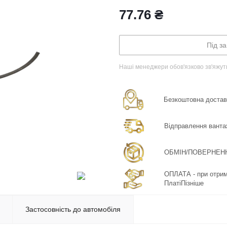
77.76
₴
Під з
Наші менеджери обов'язково зв'яжут
Безкоштовна доставка
Відправлення ванта
ОБМІН/ПОВЕРНЕННЯ:
ОПЛАТА - при отрима
ПлатіПізніше
Застосовність до автомобіля