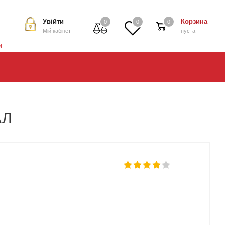
Увійти
Корзина
0
0
0
Мій кабінет
пуста
и
АЛ