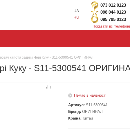
073 012 0123
UA
098 044 0123
RU
095 795 0123
Показати всі телефон
нювач капота задній Чері Куку - S11-5300541 ОРИГИНАЛ
ері Куку - S11-5300541 ОРИГИН
Немає в наявності
Артикул:
S11-5300541
Бренд:
ОРИГИНАЛ
Країна:
Китай