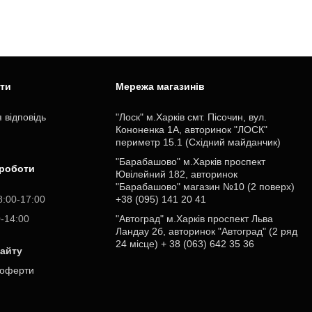
ити
Мережа магазинів
 відповідь
"Лоск" м.Харків смт. Пісочин, вул.
Кононенка 1А, авторинок "ЛОСК"
периметр 15.1 (Східний майданчик)
"Барабашово" м.Харків проспект
 роботи
Ювілейний 182, авторинок
"Барабашово" магазин №10 (2 поверх)
8:00-17:00
+38 (095) 141 20 41
0-14:00
"Автоград" м.Харків проспект Льва
Ландау 2б, авторинок "Автоград" (2 ряд
24 місце) + 38 (063) 642 35 36
сайту
 оферти