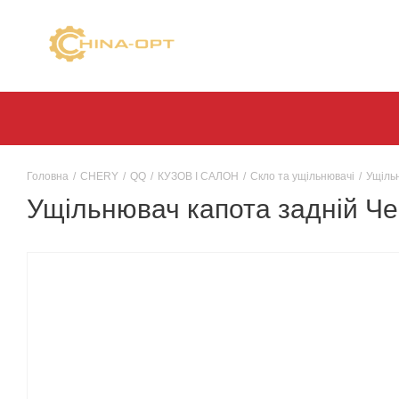
Головна
/
CHERY
/
QQ
/
КУЗОВ І САЛОН
/
Скло та ущільнювачі
/
Ущіль
Ущільнювач капота задній Ч