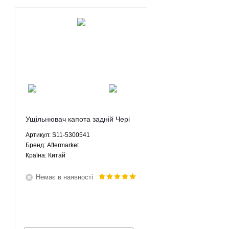
Ущільнювач капота задній Чері
Куку - S11-5300541 Aftermarket
Артикул: S11-5300541
Брeнд: Aftermarket
Країна: Китай
Немає в наявності