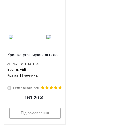
Кришка розширювального
бачка Чері Амулет/Форза/
Артикул: A11-1311120
Карі/Арізо 3/Тіго 2 - A11-
Брeнд: FEBI
1311120 FEBI
Країна: Німеччина
Немає в наявності
161.20
₴
Під замовлення