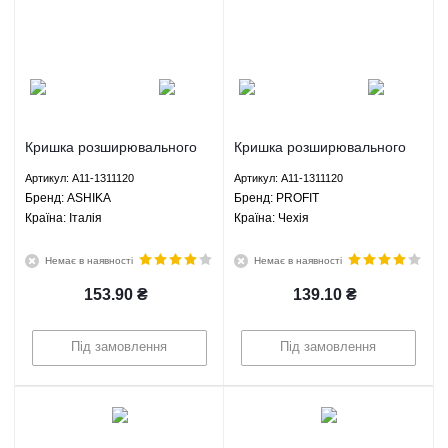
Кришка розширювального
Кришка розширювального
бачка Чері Амулет/Форза/
бачка Чері Амулет/Форза/
Артикул: A11-1311120
Артикул: A11-1311120
Карі/Арізо 3/Тіго 2 - A11-
Карі/Арізо 3/Тіго 2 - A11-
Брeнд: ASHIKA
Брeнд: PROFIT
1311120 ASHIKA
1311120 PROFIT
Країна: Італія
Країна: Чехія
Немає в наявності
Немає в наявності
153.90
₴
139.10
₴
Під замовлення
Під замовлення