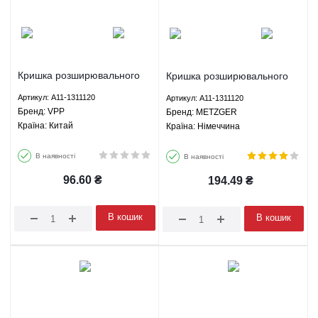
Кришка розширювального
Кришка розширювального
бачка Чері Амулет/Форза/
бачка Чері Амулет/Форза/
Артикул: A11-1311120
Артикул: A11-1311120
Карі/Арізо 3/Тіго 2 - A11-
Карі/Арізо 3/Тіго 2 - A11-
Брeнд: VPP
Брeнд: METZGER
1311120 VPP
1311120 METZGER
Країна: Китай
Країна: Німеччина
В наявності
В наявності
96.60
₴
194.49
₴
В кошик
В кошик