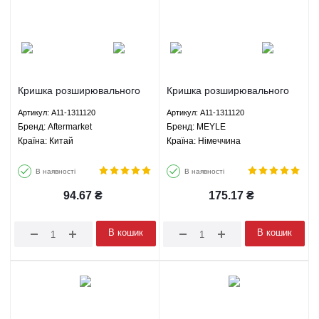
Кришка розширювального
Кришка розширювального
бачка Чері Амулет/Форза/
бачка Чері Амулет/Форза/
Артикул: A11-1311120
Артикул: A11-1311120
Карі/Арізо 3/Тіго 2 - A11-
Карі/Арізо 3/Тіго 2 - A11-
Брeнд: Aftermarket
Брeнд: MEYLE
1311120 Aftermarket
1311120 MEYLE
Країна: Китай
Країна: Німеччина
В наявності
В наявності
94.67
₴
175.17
₴
В кошик
В кошик