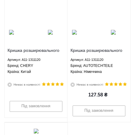
Кришка розширювального
Кришка розширювального
бачка Чері Амулет/Форза/
бачка Чері Амулет/Форза/
Артикул: A11-1311120
Артикул: A11-1311120
Карі/Арізо 3/Тіго 2 - A11-
Карі/Арізо 3/Тіго 2 - A11-
Брeнд: CHERY
Брeнд: AUTOTECHTEILE
1311120 CHERY
1311120 AUTOTECHTEILE
Країна: Китай
Країна: Німеччина
Немає в наявності
Немає в наявності
127.58
₴
Під замовлення
Під замовлення