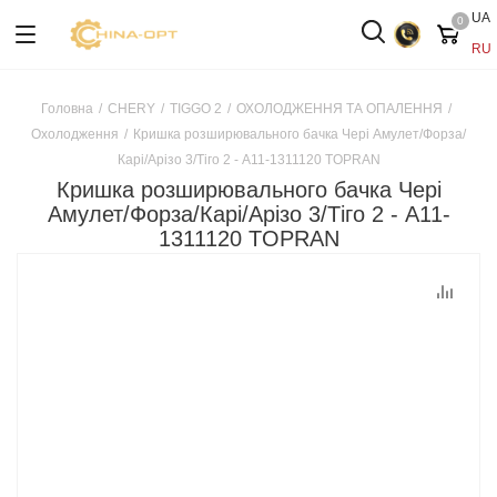
UA
0
RU
Головна
/
CHERY
/
TIGGO 2
/
ОХОЛОДЖЕННЯ ТА ОПАЛЕННЯ
/
Охолодження
/
Кришка розширювального бачка Чері Амулет/Форза/
Карі/Арізо 3/Тіго 2 - A11-1311120 TOPRAN
Кришка розширювального бачка Чері
Амулет/Форза/Карі/Арізо 3/Тіго 2 - A11-
1311120 TOPRAN