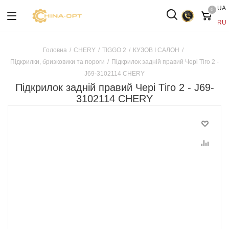
UA
0
RU
Головна
/
CHERY
/
TIGGO 2
/
КУЗОВ І САЛОН
/
Підкрилки, бризковики та пороги
/
Підкрилок задній правий Чері Тіго 2 -
J69-3102114 CHERY
Підкрилок задній правий Чері Тіго 2 - J69-
3102114 CHERY