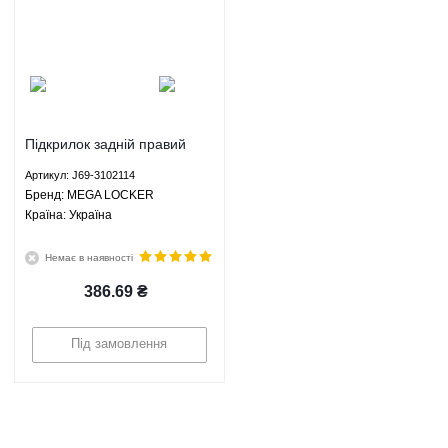
Підкрилок задній правий
Чері Тіго 2 - J69-3102114
Артикул: J69-3102114
MEGA LOCKER
Брeнд: MEGA LOCKER
Країна: Україна
Немає в наявності
386.69
₴
Під замовлення