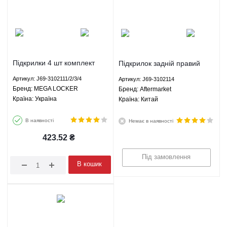
Підкрилки 4 шт комплект
Підкрилок задній правий
Чері Тіго 2 - J69-
Чері Тіго 2 - J69-3102114
Артикул: J69-3102111/2/3/4
Артикул: J69-3102114
3102111/2/3/4 MEGA
Aftermarket
Брeнд: MEGA LOCKER
Брeнд: Aftermarket
LOCKER
Країна: Україна
Країна: Китай
В наявності
Немає в наявності
423.52
₴
Під замовлення
В кошик