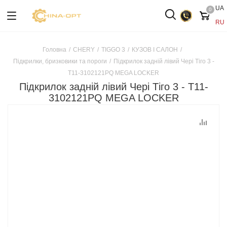
UA
0
RU
Головна
/
CHERY
/
TIGGO 3
/
КУЗОВ І САЛОН
/
Підкрилки, бризковики та пороги
/
Підкрилок задній лівий Чері Тіго 3 -
T11-3102121PQ MEGA LOCKER
Підкрилок задній лівий Чері Тіго 3 - T11-
3102121PQ MEGA LOCKER