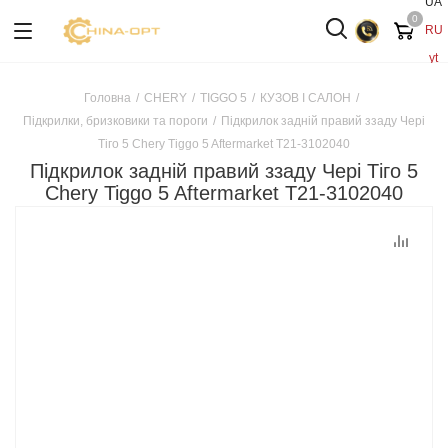
UA
0
RU
yt
Головна
/
CHERY
/
TIGGO 5
/
КУЗОВ І САЛОН
/
Підкрилки, бризковики та пороги
/
Підкрилок задній правий ззаду Чері
Тіго 5 Chery Tiggo 5 Aftermarket T21-3102040
Підкрилок задній правий ззаду Чері Тіго 5
Chery Tiggo 5 Aftermarket T21-3102040