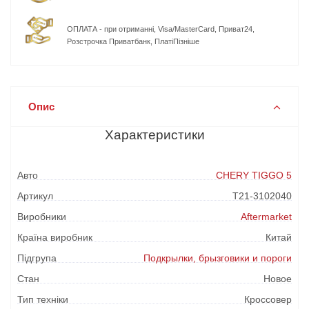
ОПЛАТА - при отриманні, Visa/MasterCard, Приват24,
Розстрочка Приватбанк, ПлатіПізніше
Опис
Характеристики
Авто
CHERY TIGGO 5
Артикул
T21-3102040
Виробники
Aftermarket
Країна виробник
Китай
Підгрупа
Подкрылки, брызговики и пороги
Стан
Новое
Тип техніки
Кроссовер