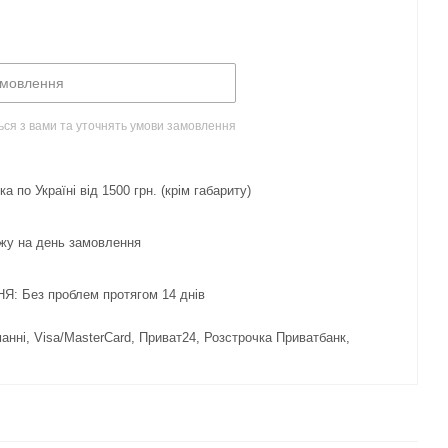
амовлення
ься з вами та уточнять умови замовлення
 по Україні від 1500 грн. (крім габариту)
жу на день замовлення
 Без проблем протягом 14 днів
нні, Visa/MasterCard, Приват24, Розстрочка Приватбанк,