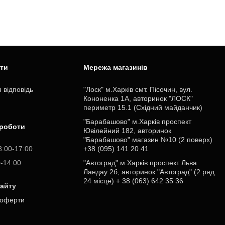
ити
Мережа магазинів
 відповідь
"Лоск" м.Харків смт. Пісочин, вул.
Кононенка 1А, авторинок "ЛОСК"
периметр 15.1 (Східний майданчик)
"Барабашово" м.Харків проспект
 роботи
Ювілейний 182, авторинок
"Барабашово" магазин №10 (2 поверх)
8:00-17:00
+38 (095) 141 20 41
0-14:00
"Автоград" м.Харків проспект Льва
Ландау 2б, авторинок "Автоград" (2 ряд
24 місце) + 38 (063) 642 35 36
сайту
 оферти