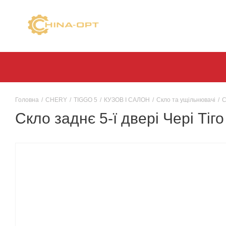
Головна
/
CHERY
/
TIGGO 5
/
КУЗОВ І САЛОН
/
Скло та ущільнювачі
/
С
Скло заднє 5-ї двері Чері Т