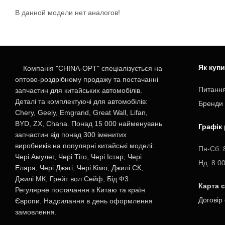
В данной модели нет аналогов!
Як куп
Компанія "CHINA-OPT" спеціалізується на
оптово-роздрібному продажу та постачанні
Питання
запчастин для китайських автомобілів.
Деталі та комплектуючі для автомобілів:
Бренди
Chery, Geely, Emgrand, Great Wall, Lifan,
BYD, ZX, Chana. Понад 15 000 найменувань
Графік
запчастин від понад 300 іменитих
виробників на популярні китайські моделі:
Пн-Cб: 
Чері Амулет, Чері Тіго, Чері Істар, Чері
Нд: 8:0
Елара, Чері Джагі, Чері Кімо, Джилі СК,
Джилі МК, Грейт вол Сейф, Бід Ф3 .
Карта 
Регулярне постачання з Китаю та країн
Договір
Європи. Надсилання в день оформлення
замовлення.