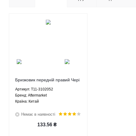
Бризковик передній правий Чері
Тіго Chery Tiggo 1.6 1.8 2.0 2.4
Артикул: T11-3102052
МКПП АКПП - T11-3102052
Брeнд: Aftermarket
Aftermarket
Країна: Китай
Немає в наявності
133.56
₴