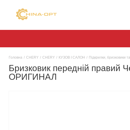
Головна
/
CHERY
/
CHERY
/
КУЗОВ І САЛОН
/
Підкрилки, бризковики т
Бризковик передній правий Че
ОРИГИНАЛ