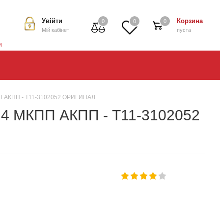
Увійти
Корзина
0
0
0
Мій кабінет
пуста
и
МКПП АКПП - T11-3102052 ОРИГИНАЛ
 2.4 МКПП АКПП - T11-3102052