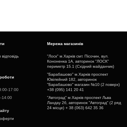
ити
Мережа магазинів
 відповідь
"Лоск" м.Харків смт. Пісочин, вул.
Кононенка 1А, авторинок "ЛОСК"
периметр 15.1 (Східний майданчик)
"Барабашово" м.Харків проспект
 роботи
Ювілейний 182, авторинок
"Барабашово" магазин №10 (2 поверх)
8:00-17:00
+38 (095) 141 20 41
0-14:00
"Автоград" м.Харків проспект Льва
Ландау 2б, авторинок "Автоград" (2 ряд
24 місце) + 38 (063) 642 35 36
сайту
 оферти