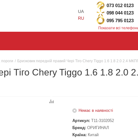
073 012 0123
UA
098 044 0123
RU
095 795 0123
Показати всі телефон
а пороги
/
Бризковик передній правий Чері Тіго Chery Tiggo 1.6 1.8 2.0 2.4 
рі Тіго Chery Tiggo 1.6 1.8 2.0
Немає в наявності
Артикул:
T11-3102052
Бренд:
ОРИГИНАЛ
Країна:
Китай