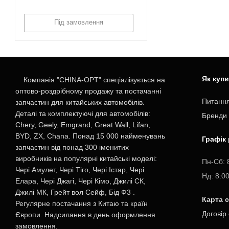
Під замовлення
Як куп
Компанія "CHINA-OPT" спеціалізується на
оптово-роздрібному продажу та постачанні
Питання
запчастин для китайських автомобілів.
Деталі та комплектуючі для автомобілів:
Бренди
Chery, Geely, Emgrand, Great Wall, Lifan,
BYD, ZX, Chana. Понад 15 000 найменувань
Графік
запчастин від понад 300 іменитих
виробників на популярні китайські моделі:
Пн-Cб: 
Чері Амулет, Чері Тіго, Чері Істар, Чері
Нд: 8:0
Елара, Чері Джагі, Чері Кімо, Джилі СК,
Джилі МК, Грейт вол Сейф, Бід Ф3 .
Карта 
Регулярне постачання з Китаю та країн
Договір
Європи. Надсилання в день оформлення
замовлення.