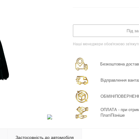
Під з
Наші менеджери обов'язково зв'яжут
Безкоштовна доставка
Відправлення ванта
ОБМІН/ПОВЕРНЕННЯ:
ОПЛАТА - при отрима
ПлатіПізніше
Застосовність до автомобіля