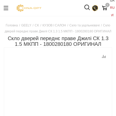
UA
0
RU
yt
Головна
/
GEELY
/
CK
/
КУЗОВ І САЛОН
/
Скло та ущільнювачі
/
Скло
дверей переднє праве Джилі СК 1.3 1.5 МКПП - 1800280180 ОРИГИНАЛ
Скло дверей переднє праве Джилі СК 1.3
1.5 МКПП - 1800280180 ОРИГИНАЛ