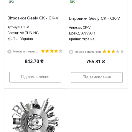
Вітровики Geely CK - CK-V
Вітровики Geely CK - CK-V
AV-TUNING
ANV AIR
Артикул: CK-V
Артикул: CK-V
Брeнд: AV-TUNING
Брeнд: ANV AIR
Країна: Україна
Країна: Україна
Немає в наявності
Немає в наявності
843.70
₴
755.81
₴
Під замовлення
Під замовлення