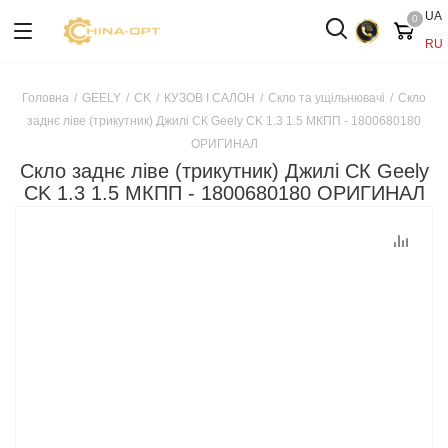
UA
0
RU
Головна
/
GEELY
/
CK
/
КУЗОВ І САЛОН
/
Скло та ущільнювачі
/
Скло
заднє ліве (трикутник) Джилі СК Geely CK 1.3 1.5 МКПП - 1800680180
ОРИГИНАЛ
Скло заднє ліве (трикутник) Джилі СК Geely
CK 1.3 1.5 МКПП - 1800680180 ОРИГИНАЛ