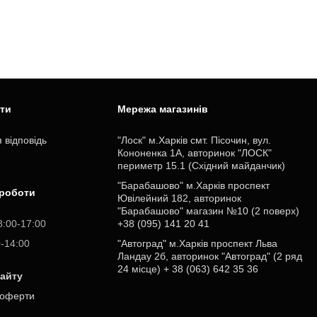
ити
Мережа магазинів
 відповідь
"Лоск" м.Харків смт. Пісочин, вул.
Кононенка 1А, авторинок "ЛОСК"
периметр 15.1 (Східний майданчик)
"Барабашово" м.Харків проспект
 роботи
Ювілейний 182, авторинок
"Барабашово" магазин №10 (2 поверх)
8:00-17:00
+38 (095) 141 20 41
0-14:00
"Автоград" м.Харків проспект Льва
Ландау 2б, авторинок "Автоград" (2 ряд
24 місце) + 38 (063) 642 35 36
сайту
 оферти