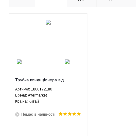
Трубка кондиціонера від
осушувача до випарника Джилі
Артикул: 1800172180
СК Geely CK 1.3 1.5 МКПП -
Брeнд: Aftermarket
1800172180 Aftermarket
Країна: Китай
Немає в наявності