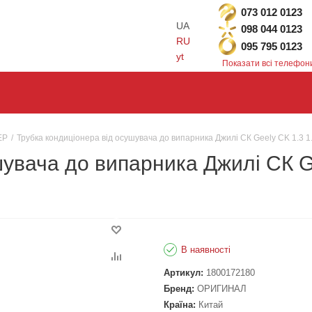
073 012 0123
UA
098 044 0123
RU
095 795 0123
yt
Показати всі телефон
ЕР
/
Трубка кондиціонера від осушувача до випарника Джилі СК Geely CK 1.
шувача до випарника Джилі СК G
В наявності
Артикул:
1800172180
Бренд:
ОРИГИНАЛ
Країна:
Китай