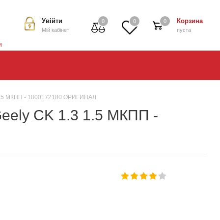
Увійти
Корзина
0
0
0
Мій кабінет
пуста
и
3 1.5 МКПП - 1800172180 ОРИГИНАЛ
eely CK 1.3 1.5 МКПП -