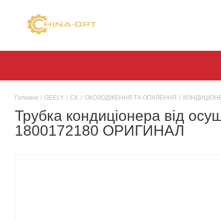
Головна
/
GEELY
/
CK
/
ОХОЛОДЖЕННЯ ТА ОПАЛЕННЯ
/
КОНДИЦІОН
Трубка кондиціонера від осу
1800172180 ОРИГИНАЛ