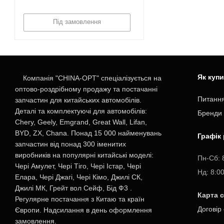
Під замовлення
Як куп
Компанія "CHINA-OPT" спеціалізується на
оптово-роздрібному продажу та постачанні
Питання
запчастин для китайських автомобілів.
Деталі та комплектуючі для автомобілів:
Бренди
Chery, Geely, Emgrand, Great Wall, Lifan,
BYD, ZX, Chana. Понад 15 000 найменувань
Графік
запчастин від понад 300 іменитих
виробників на популярні китайські моделі:
Пн-Cб: 
Чері Амулет, Чері Тіго, Чері Істар, Чері
Нд: 8:0
Елара, Чері Джагі, Чері Кімо, Джилі СК,
Джилі МК, Грейт вол Сейф, Бід Ф3 .
Карта 
Регулярне постачання з Китаю та країн
Договір
Європи. Надсилання в день оформлення
замовлення.