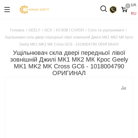
UA
0
RU
Головна
/
GEELY
/
GC6
/
КУЗОВ І САЛОН
/
Скло та ущільнювачі
/
Ущільнювач скла двері передньої лівої зовнішній Джилі МК1 МК2 МК Крос
Geely MK1 MK2 MK Cross GC6 - 1018004790 ОРИГИНАЛ
Ущільнювач скла двері передньої лівої
зовнішній Джилі МК1 МК2 МК Крос Geely
MK1 MK2 MK Cross GC6 - 1018004790
ОРИГИНАЛ