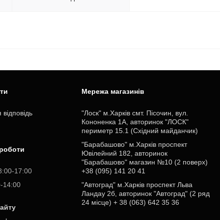
ити
Мережа магазинів
 відповідь
"Лоск" м.Харків смт. Пісочин, вул.
Кононенка 1А, авторинок "ЛОСК"
периметр 15.1 (Східний майданчик)
"Барабашово" м.Харків проспект
 роботи
Ювілейний 182, авторинок
"Барабашово" магазин №10 (2 поверх)
8:00-17:00
+38 (095) 141 20 41
0-14:00
"Автоград" м.Харків проспект Льва
Ландау 2б, авторинок "Автоград" (2 ряд
24 місце) + 38 (063) 642 35 36
сайту