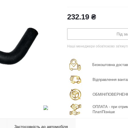
232.19
₴
Під з
Наші менеджери обов'язково зв'яжут
Безкоштовна доставка
Відправлення ванта
ОБМІН/ПОВЕРНЕННЯ:
ОПЛАТА - при отрима
ПлатіПізніше
Застосовність до автомобіля