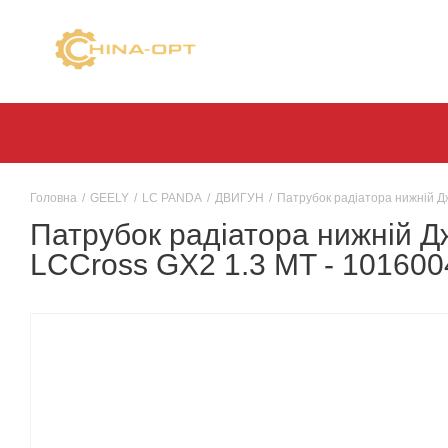
Головна
/
GEELY
/
LC PANDA
/
ДВИГУН
/
Патрубок радіатора нижній Дж
Патрубок радіатора нижній Д
LCCross GX2 1.3 MT - 101600