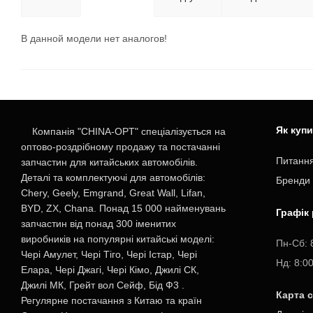
В данной модели нет аналогов!
Як куп
Компанія "CHINA-OPT" спеціалізується на
оптово-роздрібному продажу та постачанні
Питання
запчастин для китайських автомобілів.
Деталі та комплектуючі для автомобілів:
Бренди
Chery, Geely, Emgrand, Great Wall, Lifan,
BYD, ZX, Chana. Понад 15 000 найменувань
Графік
запчастин від понад 300 іменитих
виробників на популярні китайські моделі:
Пн-Cб: 
Чері Амулет, Чері Тіго, Чері Істар, Чері
Нд: 8:0
Елара, Чері Джагі, Чері Кімо, Джилі СК,
Джилі МК, Грейт вол Сейф, Бід Ф3 .
Карта 
Регулярне постачання з Китаю та країн