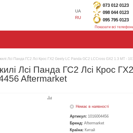
073 012 0123
UA
098 044 0123
RU
095 795 0123
Показати всі телефон
илі Лсі Панда ГС2 Лсі Крос ГХ2 Geely LC Panda GC2 LCCross GX2 1.3 MT - 10
жилі Лсі Панда ГС2 Лсі Крос ГХ
4456 Aftermarket
Немає в наявності
Артикул:
1016004456
Бренд:
Aftermarket
Країна:
Китай