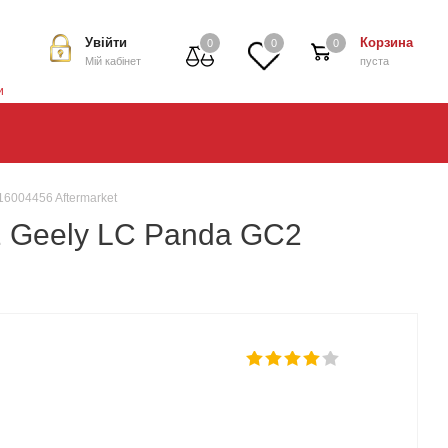
Увійти
Корзина
0
0
0
Мій кабінет
пуста
и
16004456 Aftermarket
2 Geely LC Panda GC2