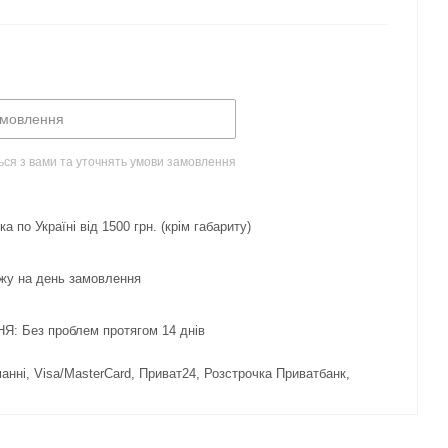
амовлення
ься з вами та уточнять умови замовлення
 по Україні від 1500 грн. (крім габариту)
жу на день замовлення
 Без проблем протягом 14 днів
нні, Visa/MasterCard, Приват24, Розстрочка Приватбанк,