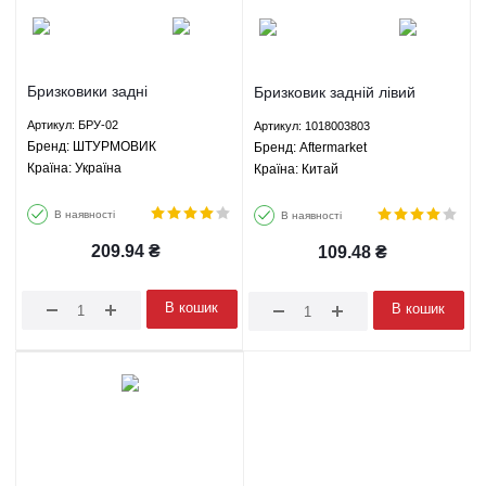
Бризковики задні
Бризковик задній лівий
універсальні комплект 2 шт
Джилі МК Geely MK -
Артикул: БРУ-02
Артикул: 1018003803
(гумові) TUN 2 - БРУ-02
1018003803 Aftermarket
Брeнд: ШТУРМОВИК
Брeнд: Aftermarket
ШТУРМОВИК
Країна: Україна
Країна: Китай
В наявності
В наявності
209.94
₴
109.48
₴
В кошик
В кошик