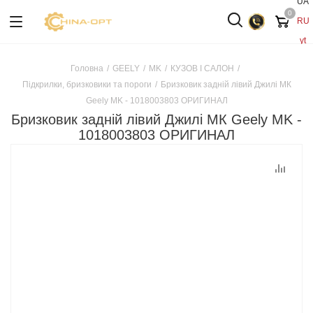
UA
0
RU
yt
Головна
/
GEELY
/
MK
/
КУЗОВ І САЛОН
/
Підкрилки, бризковики та пороги
/
Бризковик задній лівий Джилі МК
Geely MK - 1018003803 ОРИГИНАЛ
Бризковик задній лівий Джилі МК Geely MK -
1018003803 ОРИГИНАЛ