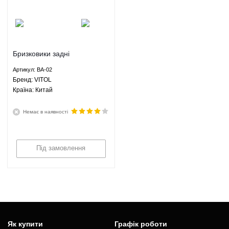
Бризковики задні
універсальні комплект 2 шт
Артикул: BA-02
(гумові) TUN 2 - BA-02
Брeнд: VITOL
VITOL
Країна: Китай
Немає в наявності
Під замовлення
Як купити
Графік роботи