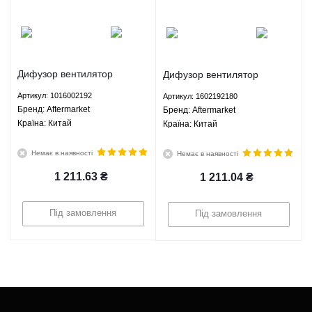
Дифузор вентилятор
Дифузор вентилятор
радіатора правий три
радіатора правий три
Артикул: 1016002192
Артикул: 1602192180
кріплення Джилі СК МК МК
кріплення Джилі СК МК МК
Брeнд: Aftermarket
Брeнд: Aftermarket
Крос ЛС Панда ГЦ2 ЛС Крос
Крос ЛС Панда ГЦ2 ЛС Крос
Країна: Китай
Країна: Китай
ГХ2 - 1016002192
ГХ2 - 1602192180
Aftermarket
Aftermarket
Немає в наявності
Немає в наявності
1 211.63
₴
1 211.04
₴
Під замовлення
Під замовлення