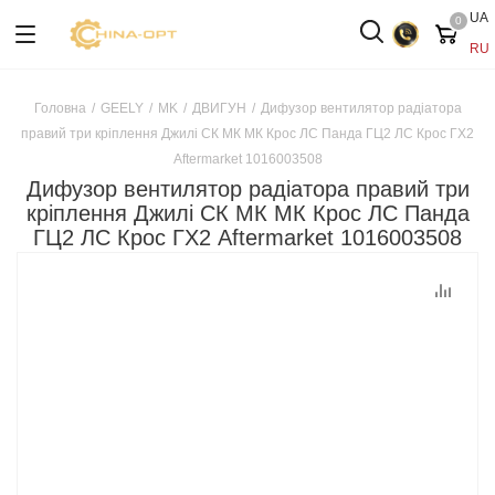
UA
0
RU
Головна
/
GEELY
/
MK
/
ДВИГУН
/
Дифузор вентилятор радіатора
правий три кріплення Джилі СК МК МК Крос ЛС Панда ГЦ2 ЛС Крос ГХ2
Aftermarket 1016003508
Дифузор вентилятор радіатора правий три
кріплення Джилі СК МК МК Крос ЛС Панда
ГЦ2 ЛС Крос ГХ2 Aftermarket 1016003508