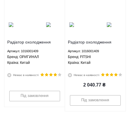
Радіатор охолодження
Радіатор охолодження
Джилі МК1 Geely MK1 1.6
Джилі МК1 Geely MK1 1.6
Артикул: 1016001409
Артикул: 1016001409
МКПП - 1016001409
МКПП - 1016001409 FITSHI
Брeнд: ОРИГИНАЛ
Брeнд: FITSHI
ОРИГИНАЛ
Країна: Китай
Країна: Китай
Немає в наявності
Немає в наявності
2 040.77
₴
Під замовлення
Під замовлення