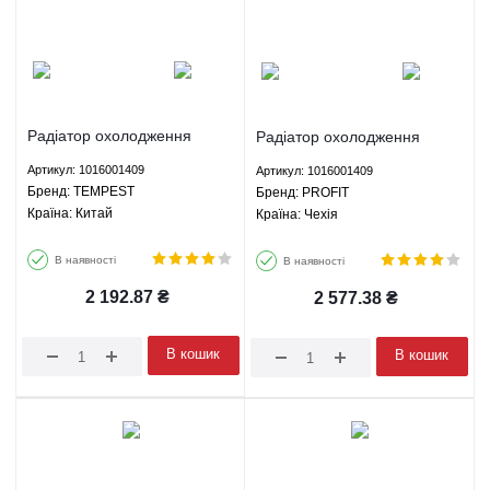
Радіатор охолодження
Радіатор охолодження
Джилі МК1 Geely MK1 1.6
Джилі МК1 Geely MK1 1.6
Артикул: 1016001409
Артикул: 1016001409
МКПП - 1016001409
МКПП - 1016001409 PROFIT
Брeнд: TEMPEST
Брeнд: PROFIT
TEMPEST
Країна: Китай
Країна: Чехія
В наявності
В наявності
2 192.87
₴
2 577.38
₴
В кошик
В кошик