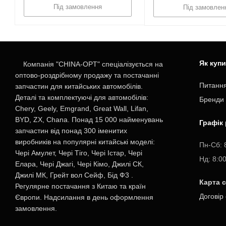
Під замовлення
Під замовлен
Як куп
Компанія "CHINA-OPT" спеціалізується на
оптово-роздрібному продажу та постачанні
Питання
запчастин для китайських автомобілів.
Деталі та комплектуючі для автомобілів:
Бренди
Chery, Geely, Emgrand, Great Wall, Lifan,
BYD, ZX, Chana. Понад 15 000 найменувань
Графік
запчастин від понад 300 іменитих
виробників на популярні китайські моделі:
Пн-Cб: 
Чері Амулет, Чері Тіго, Чері Істар, Чері
Нд: 8:0
Елара, Чері Джагі, Чері Кімо, Джилі СК,
Джилі МК, Грейт вол Сейф, Бід Ф3 .
Карта 
Регулярне постачання з Китаю та країн
Договір
Європи. Надсилання в день оформлення
замовлення.