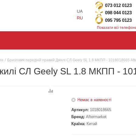
073 012 0123
UA
098 044 0123
RU
095 795 0123
Показати всі телефон
ги
/
Бризговик передній правий Джилі СЛ Geely SL 1.8 МКПП - 1018018665 Aft
жилі СЛ Geely SL 1.8 МКПП - 10
Немає в наявності
Артикул:
1018018665
Бренд:
Aftermarket
Країна:
Китай