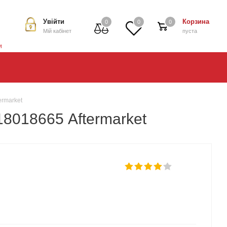
Увійти
Корзина
0
0
0
Мій кабінет
пуста
и
ermarket
18018665 Aftermarket