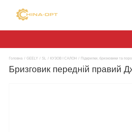
Головна
/
GEELY
/
SL
/
КУЗОВ І САЛОН
/
Підкрилки, бризковики та поро
Бризговик передній правий Д