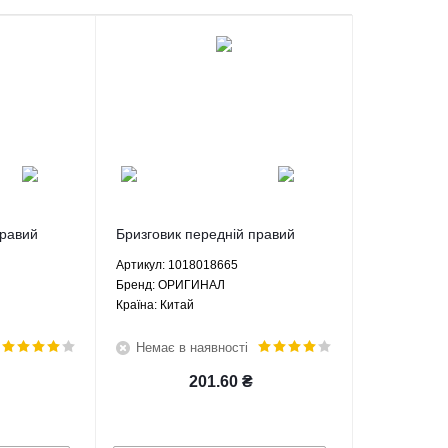
правий
Бризговик передній правий
.8 МКПП -
Джилі СЛ Geely SL 1.8 МКПП -
Артикул: 1018018665
НАЛ
1018018665 ОРИГИНАЛ
Брeнд: ОРИГИНАЛ
Країна: Китай
Немає в наявності
201.60
₴