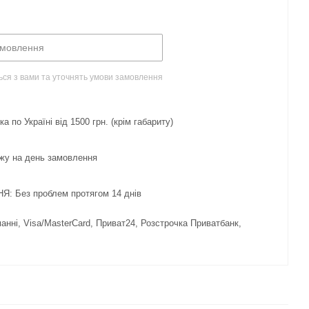
амовлення
ься з вами та уточнять умови замовлення
 по Україні від 1500 грн. (крім габариту)
жу на день замовлення
 Без проблем протягом 14 днів
нні, Visa/MasterCard, Приват24, Розстрочка Приватбанк,