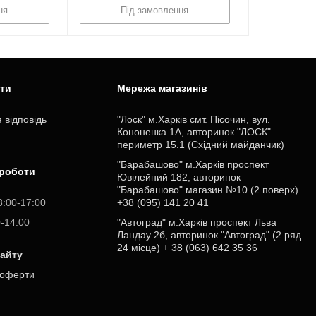
ня
Під замовлення
ити
Мережа магазинів
 відповідь
"Лоск" м.Харків смт. Пісочин, вул.
Кононенка 1А, авторинок "ЛОСК"
периметр 15.1 (Східний майданчик)
"Барабашово" м.Харків проспект
 роботи
Ювілейний 182, авторинок
"Барабашово" магазин №10 (2 поверх)
8:00-17:00
+38 (095) 141 20 41
0-14:00
"Автоград" м.Харків проспект Льва
Ландау 2б, авторинок "Автоград" (2 ряд
24 місце) + 38 (063) 642 35 36
сайту
 оферти