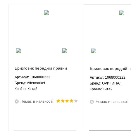
Бризговик передній правий
Бризговик передній 
Джилі ФС Geely FC 1.8 МКПП -
Джилі ФС Geely FC 1
Артикул: 1068000222
Артикул: 1068000222
1068000222 Aftermarket
1068000222 ОРИГИ
Брeнд: Aftermarket
Брeнд: ОРИГИНАЛ
Країна: Китай
Країна: Китай
Немає в наявності
Немає в наявності