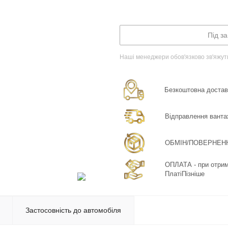
Під з
Наші менеджери обов'язково зв'яжут
Безкоштовна доставка
Відправлення ванта
ОБМІН/ПОВЕРНЕННЯ:
ОПЛАТА - при отрима
ПлатіПізніше
Застосовність до автомобіля