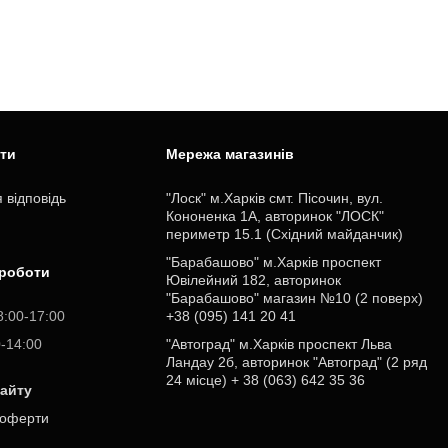
ити
Мережа магазинів
 відповідь
"Лоск" м.Харків смт. Пісочин, вул.
Кононенка 1А, авторинок "ЛОСК"
периметр 15.1 (Східний майданчик)
"Барабашово" м.Харків проспект
 роботи
Ювілейний 182, авторинок
"Барабашово" магазин №10 (2 поверх)
8:00-17:00
+38 (095) 141 20 41
0-14:00
"Автоград" м.Харків проспект Льва
Ландау 2б, авторинок "Автоград" (2 ряд
24 місце) + 38 (063) 642 35 36
сайту
 оферти