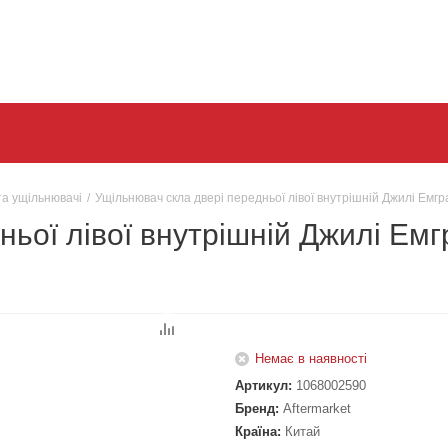
та ущільнювачі
/
Ущільнювач скла двері передньої лівої внутрішній Джилі Емг
ньої лівої внутрішній Джилі Е
Немає в наявності
Артикул:
1068002590
Бренд:
Aftermarket
Країна:
Китай