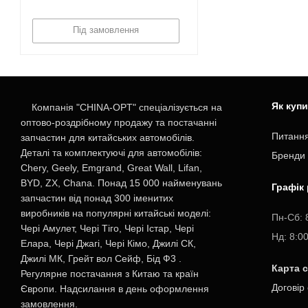
Під замовлення
Як куп
Компанія "CHINA-OPT" спеціалізується на
оптово-роздрібному продажу та постачанні
Питання
запчастин для китайських автомобілів.
Деталі та комплектуючі для автомобілів:
Бренди
Chery, Geely, Emgrand, Great Wall, Lifan,
BYD, ZX, Chana. Понад 15 000 найменувань
Графік
запчастин від понад 300 іменитих
виробників на популярні китайські моделі:
Пн-Cб: 
Чері Амулет, Чері Тіго, Чері Істар, Чері
Нд: 8:0
Елара, Чері Джагі, Чері Кімо, Джилі СК,
Джилі МК, Грейт вол Сейф, Бід Ф3 .
Карта 
Регулярне постачання з Китаю та країн
Договір
Європи. Надсилання в день оформлення
замовлення.