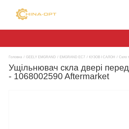
Головна
/
GEELY EMGRAND
/
EMGRAND EC7
/
КУЗОВ І САЛОН
/
Скло 
Ущільнювач скла двері перед
- 1068002590 Aftermarket