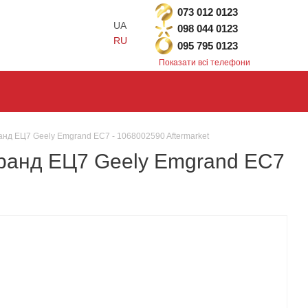
073 012 0123
UA
098 044 0123
RU
095 795 0123
Показати всі телефони
ранд ЕЦ7 Geely Emgrand EC7 - 1068002590 Aftermarket
мгранд ЕЦ7 Geely Emgrand EC7