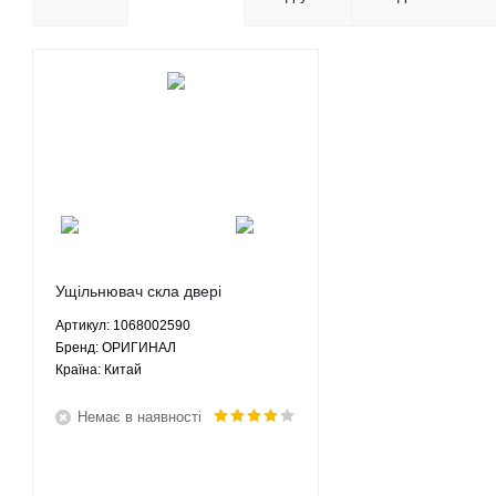
Ущільнювач скла двері
передньої лівої внутрішній Джилі
Артикул: 1068002590
Емгранд ЕЦ7 Geely Emgrand
Брeнд: ОРИГИНАЛ
EC7 - 1068002590 ОРИГИНАЛ
Країна: Китай
Немає в наявності