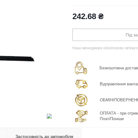
242.68
₴
Під з
Наші менеджери обов'язково зв'яжут
Безкоштовна доставка
Відправлення ванта
ОБМІН/ПОВЕРНЕННЯ:
ОПЛАТА - при отрима
ПлатіПізніше
Застосовність до автомобіля