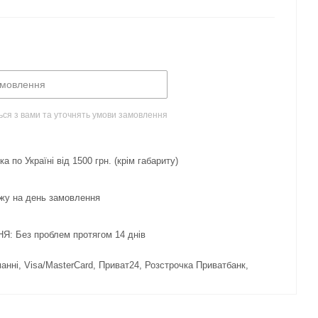
амовлення
ься з вами та уточнять умови замовлення
 по Україні від 1500 грн. (крім габариту)
жу на день замовлення
 Без проблем протягом 14 днів
нні, Visa/MasterCard, Приват24, Розстрочка Приватбанк,