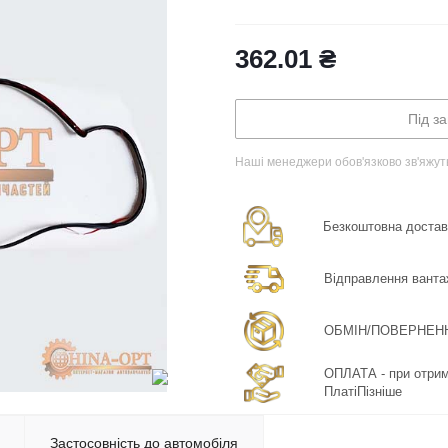
362.01
₴
Під з
Наші менеджери обов'язково зв'яжут
Безкоштовна доставка
Відправлення ванта
ОБМІН/ПОВЕРНЕННЯ:
ОПЛАТА - при отрима
ПлатіПізніше
Застосовність до автомобіля