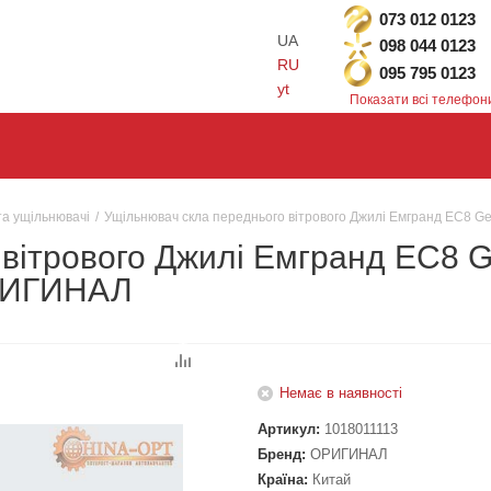
073 012 0123
UA
098 044 0123
RU
095 795 0123
yt
Показати всі телефон
та ущільнювачі
/
Ущільнювач скла переднього вітрового Джилі Емгранд ЕС8 
вітрового Джилі Емгранд ЕС8 G
РИГИНАЛ
Немає в наявності
Артикул:
1018011113
Бренд:
ОРИГИНАЛ
Країна:
Китай