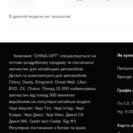
В данной модели нет аналогов!
Як куп
Компанія "CHINA-OPT" спеціалізується на
оптово-роздрібному продажу та постачанні
Питання
запчастин для китайських автомобілів.
Деталі та комплектуючі для автомобілів:
Бренди
Chery, Geely, Emgrand, Great Wall, Lifan,
BYD, ZX, Chana. Понад 15 000 найменувань
Графік
запчастин від понад 300 іменитих
виробників на популярні китайські моделі:
Пн-Cб: 
Чері Амулет, Чері Тіго, Чері Істар, Чері
Нд: 8:0
Елара, Чері Джагі, Чері Кімо, Джилі СК,
Джилі МК, Грейт вол Сейф, Бід Ф3 .
Карта 
Регулярне постачання з Китаю та країн