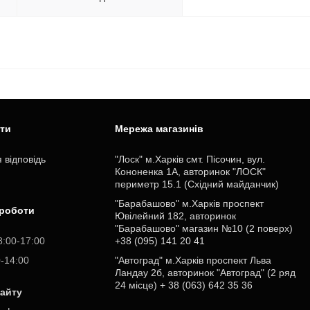
ити
Мережа магазинів
 відповідь
"Лоск" м.Харків смт. Пісочин, вул.
Кононенка 1А, авторинок "ЛОСК"
периметр 15.1 (Східний майданчик)
"Барабашово" м.Харків проспект
 роботи
Ювілейний 182, авторинок
"Барабашово" магазин №10 (2 поверх)
8:00-17:00
+38 (095) 141 20 41
0-14:00
"Автоград" м.Харків проспект Льва
Ландау 2б, авторинок "Автоград" (2 ряд
24 місце) + 38 (063) 642 35 36
сайту