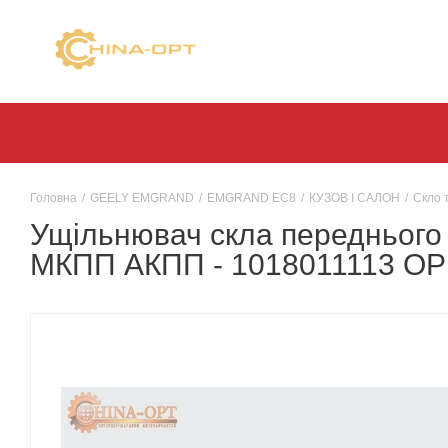
Головна
/
GEELY EMGRAND
/
EMGRAND EC8
/
КУЗОВ І САЛОН
/
Скло 
Ущільнювач скла переднього 
МКПП АКПП - 1018011113 О