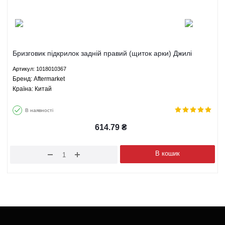
Бризговик підкрилок задній правий (щиток арки) Джилі
Емгранд ЕХ7 - 1018010367 Aftermarket
Артикул: 1018010367
Брeнд: Aftermarket
Країна: Китай
В наявності
614.79
₴
В кошик