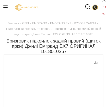
UA
RU
yt
Головна
/
GEELY EMGRAND
/
EMGRAND EX7
/
КУЗОВ І САЛОН
/
Підкрилки, бризковики та пороги
/
Бризговик підкрилок задній правий
(щиток арки) Джилі Емгранд ЕХ7 ОРИГИНАЛ 1018010367
Бризговик підкрилок задній правий (щиток
арки) Джилі Емгранд ЕХ7 ОРИГИНАЛ
1018010367