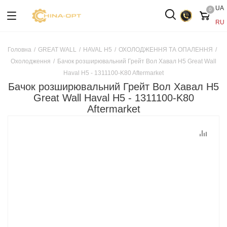
UA
0
RU
Головна
/
GREAT WALL
/
HAVAL H5
/
ОХОЛОДЖЕННЯ ТА ОПАЛЕННЯ
/
Охолодження
/
Бачок розширювальний Грейт Вол Хавал H5 Great Wall
Haval H5 - 1311100-K80 Aftermarket
Бачок розширювальний Грейт Вол Хавал H5
Great Wall Haval H5 - 1311100-K80
Aftermarket