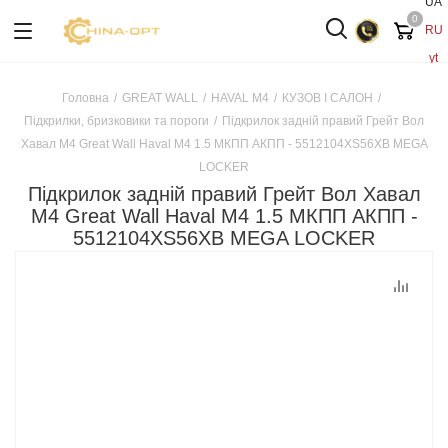
UA
0
RU
yt
Головна
/
GREAT WALL
/
HAVAL M4
/
КУЗОВ І САЛОН
/
Підкрилки, бризковики та пороги
/
Підкрилок задній правий Грейт Вол
Хавал М4 Great Wall Haval M4 1.5 МКПП АКПП - 5512104XS56XB MEGA
LOCKER
Підкрилок задній правий Грейт Вол Хавал
М4 Great Wall Haval M4 1.5 МКПП АКПП -
5512104XS56XB MEGA LOCKER