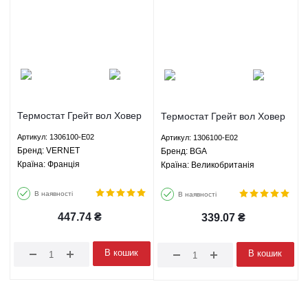
Термостат Грейт вол Ховер
Термостат Грейт вол Ховер
H2 Вінгл 3 Сафе Сейф Г5
H2 Вінгл 3 Сафе Сейф Г5
Артикул: 1306100-E02
Артикул: 1306100-E02
Great Wall Hover H2 Safe G5
Great Wall Hover H2 Safe G5
Брeнд: VERNET
Брeнд: BGA
Wingle 3 2.8D МКПП -
Wingle 3 2.8D МКПП -
Країна: Франція
Країна: Великобританія
1306100-E02 VERNET
1306100-E02 BGA
В наявності
В наявності
447.74
₴
339.07
₴
В кошик
В кошик