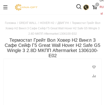
UA
0
RU
yt
Головна
/
GREAT WALL
/
HOVER H2
/
ДВИГУН
/
Термостат Грейт Вол
Ховер H2 Вингл 3 Сафе Сейф Г5 Great Wall Hover H2 Safe G5 Wingle 3
2.8D МКПП Aftermarket 1306100-E02
Термостат Грейт Вол Ховер H2 Вингл 3
Сафе Сейф Г5 Great Wall Hover H2 Safe G5
Wingle 3 2.8D МКПП Aftermarket 1306100-
E02