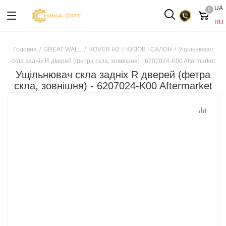
UA
0
RU
Головна
/
GREAT WALL
/
HOVER H2
/
КУЗОВ І САЛОН
/
Ущільнювач
скла задніх R дверей (фетра скла, зовнішня) - 6207024-K00 Aftermarket
Ущільнювач скла задніх R дверей (фетра
скла, зовнішня) - 6207024-K00 Aftermarket