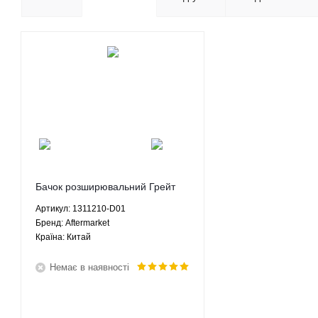
Бачок розширювальний Грейт
Вол Сейф Дір Great Wall Safe
Артикул: 1311210-D01
Deer - 1311210-D01 Aftermarket
Брeнд: Aftermarket
Країна: Китай
Немає в наявності