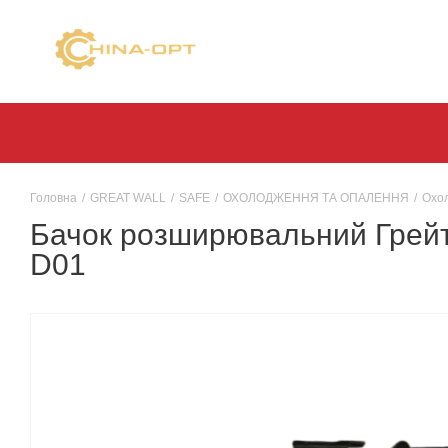
Головна
/
GREAT WALL
/
SAFE
/
ОХОЛОДЖЕННЯ ТА ОПАЛЕННЯ
/
Охо
Бачок розширювальний Грейт
D01