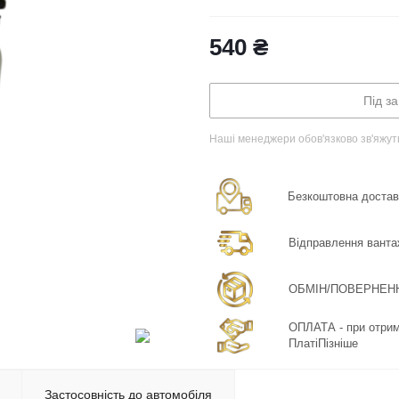
540
₴
Під з
Наші менеджери обов'язково зв'яжут
Безкоштовна доставка
Відправлення ванта
ОБМІН/ПОВЕРНЕННЯ:
ОПЛАТА - при отрима
ПлатіПізніше
Застосовність до автомобіля