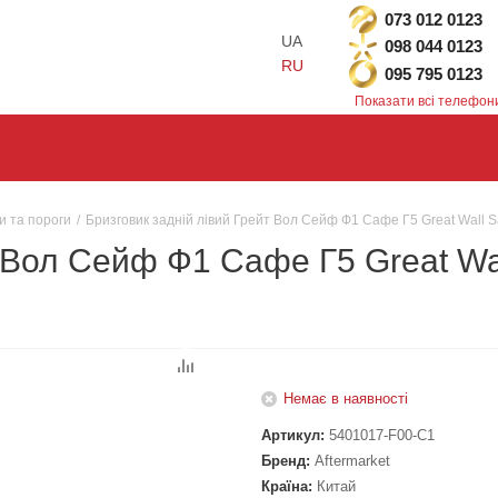
073 012 0123
UA
098 044 0123
RU
095 795 0123
Показати всі телефон
и та пороги
/
Бризговик задній лівий Грейт Вол Сейф Ф1 Сафе Г5 Great Wall S
 Вол Сейф Ф1 Сафе Г5 Great Wal
Немає в наявності
Артикул:
5401017-F00-C1
Бренд:
Aftermarket
Країна:
Китай