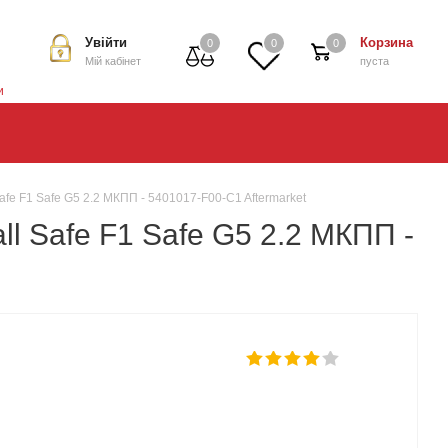
Увійти
Корзина
0
0
0
Мій кабінет
пуста
и
afe F1 Safe G5 2.2 МКПП - 5401017-F00-C1 Aftermarket
l Safe F1 Safe G5 2.2 МКПП -