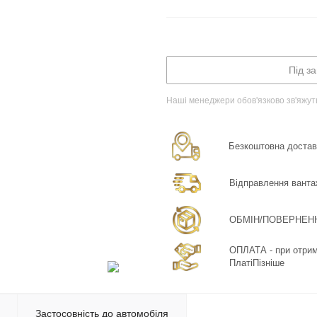
Під з
Наші менеджери обов'язково зв'яжут
Безкоштовна доставка
Відправлення ванта
ОБМІН/ПОВЕРНЕННЯ:
ОПЛАТА - при отрима
ПлатіПізніше
Застосовність до автомобіля