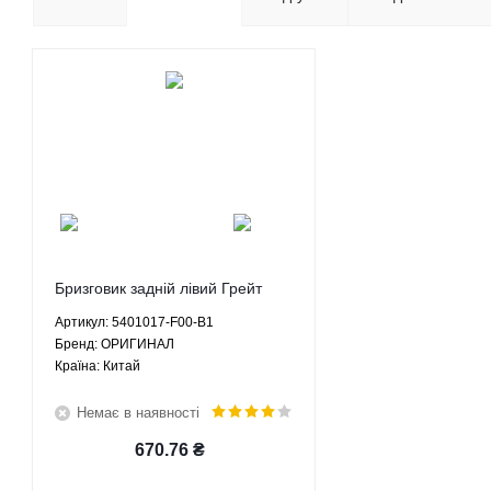
Бризговик задній лівий Грейт
Вол Сейф Ф1 Сафе Г5 Great
Артикул: 5401017-F00-B1
Wall Safe F1 Safe G5 2.2 МКПП -
Брeнд: ОРИГИНАЛ
5401017-F00-B1 ОРИГИНАЛ
Країна: Китай
Немає в наявності
670.76
₴