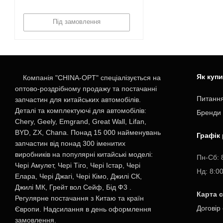
Під замовлення
Як куп
Компанія "CHINA-OPT" спеціалізується на
оптово-роздрібному продажу та постачанні
Питання
запчастин для китайських автомобілів.
Деталі та комплектуючі для автомобілів:
Бренди
Chery, Geely, Emgrand, Great Wall, Lifan,
BYD, ZX, Chana. Понад 15 000 найменувань
Графік
запчастин від понад 300 іменитих
виробників на популярні китайські моделі:
Пн-Cб: 
Чері Амулет, Чері Тіго, Чері Істар, Чері
Нд: 8:0
Елара, Чері Джагі, Чері Кімо, Джилі СК,
Джилі МК, Грейт вол Сейф, Бід Ф3 .
Карта 
Регулярне постачання з Китаю та країн
Договір
Європи. Надсилання в день оформлення
замовлення.