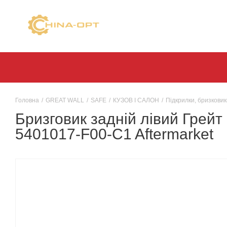
Головна
/
GREAT WALL
/
SAFE
/
КУЗОВ І САЛОН
/
Підкрилки, бризковик
Бризговик задній лівий Грейт
5401017-F00-C1 Aftermarket