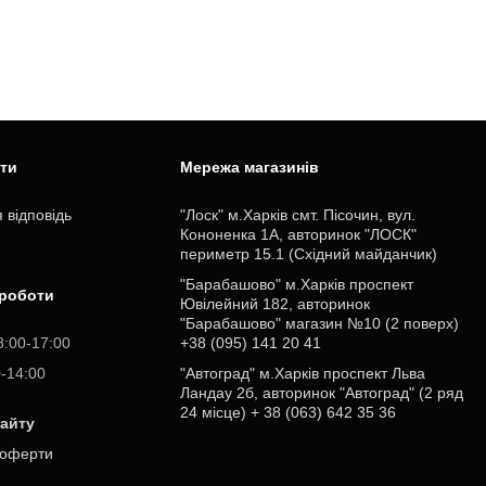
ити
Мережа магазинів
 відповідь
"Лоск" м.Харків смт. Пісочин, вул.
Кононенка 1А, авторинок "ЛОСК"
периметр 15.1 (Східний майданчик)
"Барабашово" м.Харків проспект
 роботи
Ювілейний 182, авторинок
"Барабашово" магазин №10 (2 поверх)
8:00-17:00
+38 (095) 141 20 41
0-14:00
"Автоград" м.Харків проспект Льва
Ландау 2б, авторинок "Автоград" (2 ряд
24 місце) + 38 (063) 642 35 36
сайту
 оферти