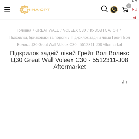
UA
0
RU
yt
Головна
/
GREAT WALL
/
VOLEEX C30
/
КУЗОВ І САЛОН
/
Підкрилки, бризковики та пороги
/
Підкрилок задній лівий Грейт Вол
Волекс Ц30 Great Wall Voleex C30 - 5512311-J08 Aftermarket
Підкрилок задній лівий Грейт Вол Волекс
Ц30 Great Wall Voleex C30 - 5512311-J08
Aftermarket