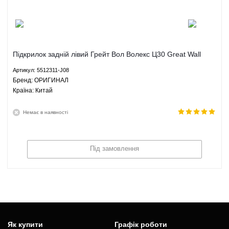
Підкрилок задній лівий Грейт Вол Волекс Ц30 Great Wall
Voleex C30 - 5512311-J08 ОРИГИНАЛ
Артикул: 5512311-J08
Брeнд: ОРИГИНАЛ
Країна: Китай
Немає в наявності
Під замовлення
Як купити
Графік роботи