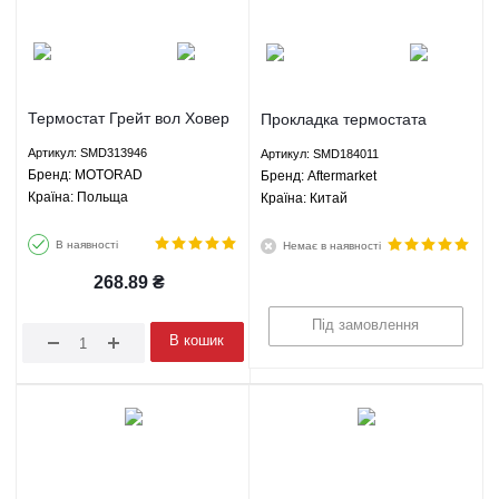
Термостат Грейт вол Ховер
Прокладка термостата
H2 Хавал H3 Н5 ЗХ
Грейт вол Ховер H2 Хавал
Артикул: SMD313946
Артикул: SMD184011
Лендмарк - SMD313946
H3 Н5 Н6 Вінгл 5 Вінгл 7 ЗХ
Брeнд: MOTORAD
Брeнд: Aftermarket
MOTORAD
Лендмарк - SMD184011
Країна: Польща
Країна: Китай
Aftermarket
В наявності
Немає в наявності
268.89
₴
Під замовлення
В кошик