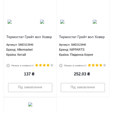
Термостат Грейт вол Ховер
Термостат Грейт вол Ховер
H2 Хавал H3 Н5 ЗХ
H2 Хавал H3 Н5 ЗХ
Артикул: SMD313946
Артикул: SMD313946
Лендмарк - SMD313946
Лендмарк - SMD313946
Брeнд: Aftermarket
Брeнд: NIPPARTS
Aftermarket
NIPPARTS
Країна: Китай
Країна: Південна Корея
Немає в наявності
Немає в наявності
137
₴
252.03
₴
Під замовлення
Під замовлення