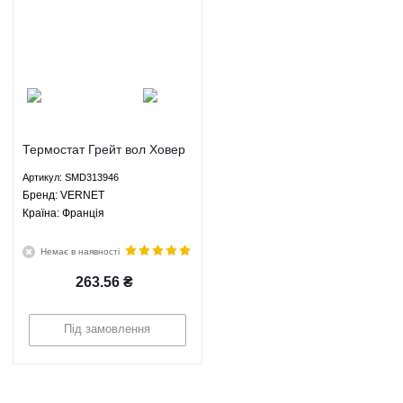
Термостат Грейт вол Ховер
H2 Хавал H3 Н5 ЗХ
Артикул: SMD313946
Лендмарк - SMD313946
Брeнд: VERNET
VERNET
Країна: Франція
Немає в наявності
263.56
₴
Під замовлення