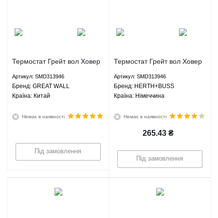
Термостат Грейт вол Ховер
Термостат Грейт вол Ховер
H2 Хавал H3 Н5 ЗХ
H2 Хавал H3 Н5 ЗХ
Артикул: SMD313946
Артикул: SMD313946
Лендмарк - SMD313946
Лендмарк - SMD313946
Брeнд: GREAT WALL
Брeнд: HERTH+BUSS
GREAT WALL
HERTH+BUSS JAKOPARTS
Країна: Китай
Країна: Німеччина
JAKOPARTS
Немає в наявності
Немає в наявності
265.43
₴
Під замовлення
Під замовлення