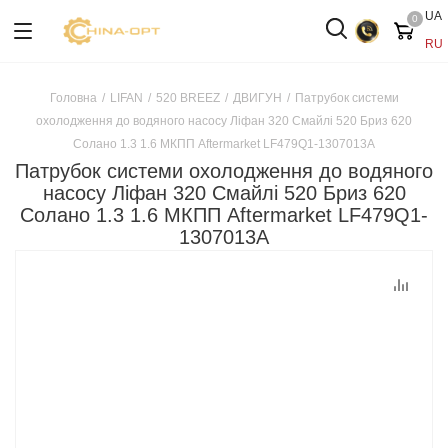
UA
0
RU
Головна
/
LIFAN
/
520 BREEZ
/
ДВИГУН
/
Патрубок системи
охолодження до водяного насосу Ліфан 320 Смайлі 520 Бриз 620
Солано 1.3 1.6 МКПП Aftermarket LF479Q1-1307013A
Патрубок системи охолодження до водяного
насосу Ліфан 320 Смайлі 520 Бриз 620
Солано 1.3 1.6 МКПП Aftermarket LF479Q1-
1307013A