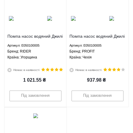
Помпа насос водяний Джилі
Помпа насос водяний Джилі
СК МК ГЦ6 ЛС Панда ЛС
СК МК ГЦ6 ЛС Панда ЛС
Артикул: E050100005
Артикул: E050100005
Крос Ліфан 320 520 620 -
Крос Ліфан 320 520 620 -
Брeнд: RIDER
Брeнд: PROFIT
E050100005 RIDER
E050100005 PROFIT
Країна: Угорщина
Країна: Чехія
Немає в наявності
Немає в наявності
1 021.55
₴
937.98
₴
Під замовлення
Під замовлення