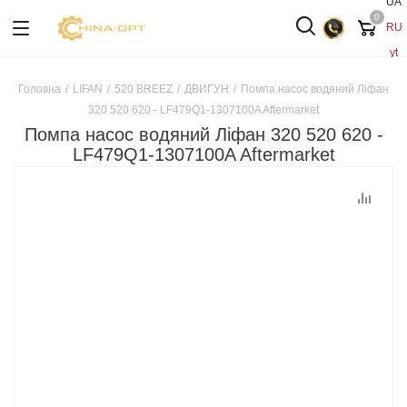
UA
0
RU
yt
Головна
/
LIFAN
/
520 BREEZ
/
ДВИГУН
/
Помпа насос водяний Ліфан
320 520 620 - LF479Q1-1307100A Aftermarket
Помпа насос водяний Ліфан 320 520 620 -
LF479Q1-1307100A Aftermarket