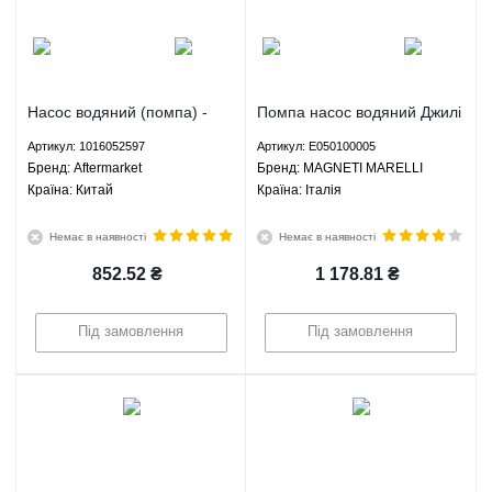
Насос водяний (помпа) -
Помпа насос водяний Джилі
1016052597 Aftermarket
СК МК ГЦ6 ЛС Панда ЛС
Артикул: 1016052597
Артикул: E050100005
Крос Ліфан 320 520 620 -
Брeнд: Aftermarket
Брeнд: MAGNETI MARELLI
E050100005 MAGNETI
Країна: Китай
Країна: Італія
MARELLI
Немає в наявності
Немає в наявності
852.52
₴
1 178.81
₴
Під замовлення
Під замовлення