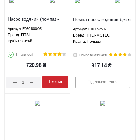
Насос водяний (помпа) -
Помпа насос водяний Джилі
E050100005 FITSHI
СК МК ГЦ6 ЛС Панда ЛС
Артикул: E050100005
Артикул: 1016052597
Крос Ліфан 320 520 620 -
Брeнд: FITSHI
Брeнд: THERMOTEC
1016052597 THERMOTEC
Країна: Китай
Країна: Польща
В наявності
Немає в наявності
720.98
₴
917.14
₴
В кошик
Під замовлення