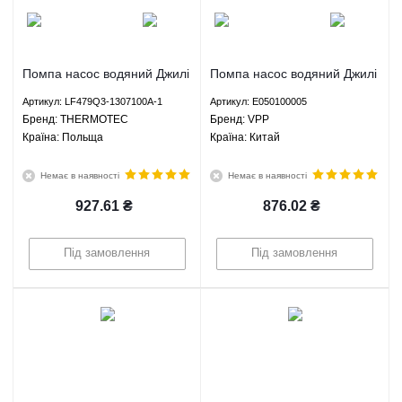
Помпа насос водяний Джилі
Помпа насос водяний Джилі
СК МК ГЦ6 ЛС Панда ЛС
СК МК ГЦ6 ЛС Панда ЛС
Артикул: LF479Q3-1307100A-1
Артикул: E050100005
Крос Ліфан 320 520 620 -
Крос Ліфан 320 520 620 -
Брeнд: THERMOTEC
Брeнд: VPP
LF479Q3-1307100A-1
E050100005 VPP
Країна: Польща
Країна: Китай
THERMOTEC
Немає в наявності
Немає в наявності
927.61
₴
876.02
₴
Під замовлення
Під замовлення