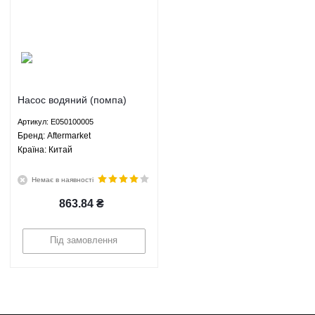
Насос водяний (помпа)
Джилі СК - E050100005
Артикул: E050100005
Aftermarket
Брeнд: Aftermarket
Країна: Китай
Немає в наявності
863.84
₴
Під замовлення