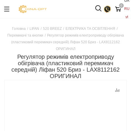
UA
0
RU
yt
Головна
/
LIFAN
/
520 BREEZ
/
ЕЛЕКТРИКА ТА ОСВІТЛЕННЯ
/
Перемикачі та кнопки
/
Регулятор режимів електроприводу обігрівача
(пластиковий перемикач середній) Ліфан 520 Бриз - LAX8112162
ОРИГИНАЛ
Регулятор режимів електроприводу
обігрівача (пластиковий перемикач
середній) Ліфан 520 Бриз - LAX8112162
ОРИГИНАЛ