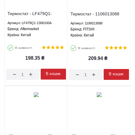
Термостат - LF479Q1-
Термостат - 1106013088
1306100A Aftermarket
FITSHI
Артикул: LF479Q1-1306100A
Артикул: 1106013088
Брeнд: Aftermarket
Брeнд: FITSHI
Країна: Китай
Країна: Китай
В наявності
В наявності
198.35
₴
209.94
₴
В кошик
В кошик