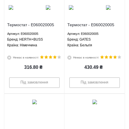
Термостат - E060020005
Термостат - E060020005
HERTH+BUSS JAKOPARTS
GATES
Артикул: E060020005
Артикул: E060020005
Брeнд: HERTH+BUSS
Брeнд: GATES
Країна: Німеччина
Країна: Бельгія
JAKOPARTS
Немає в наявності
Немає в наявності
316.80
₴
430.49
₴
Під замовлення
Під замовлення