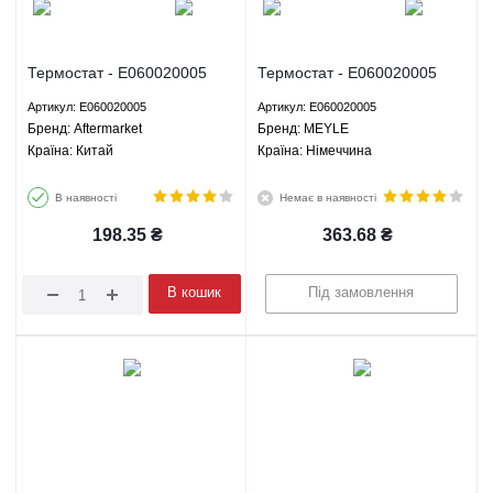
Термостат - E060020005
Термостат - E060020005
Aftermarket
MEYLE
Артикул: E060020005
Артикул: E060020005
Брeнд: Aftermarket
Брeнд: MEYLE
Країна: Китай
Країна: Німеччина
В наявності
Немає в наявності
198.35
₴
363.68
₴
В кошик
Під замовлення