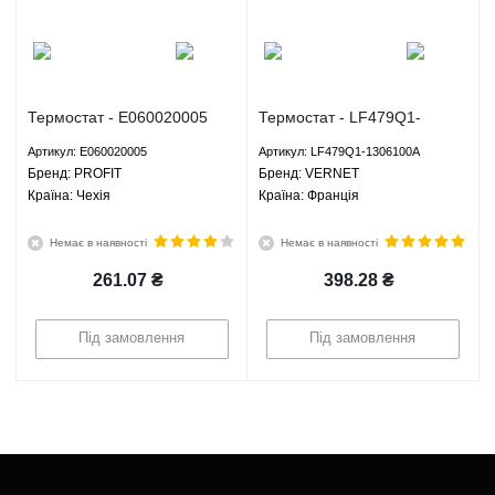
Термостат - E060020005
Термостат - LF479Q1-
PROFIT
1306100A VERNET
Артикул: E060020005
Артикул: LF479Q1-1306100A
Брeнд: PROFIT
Брeнд: VERNET
Країна: Чехія
Країна: Франція
Немає в наявності
Немає в наявності
261.07
₴
398.28
₴
Під замовлення
Під замовлення