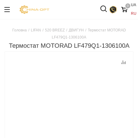
UA
0
RU
Головна
/
LIFAN
/
520 BREEZ
/
ДВИГУН
/
Термостат MOTORAD
LF479Q1-1306100A
Термостат MOTORAD LF479Q1-1306100A