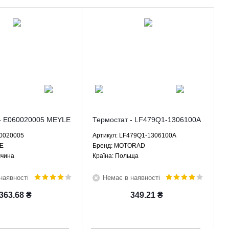
 - E060020005 MEYLE
Термостат - LF479Q1-1306100A
MOTORAD
60020005
Артикул: LF479Q1-1306100A
LE
Брeнд: MOTORAD
ччина
Країна: Польща
наявності
Немає в наявності
363.68
₴
349.21
₴