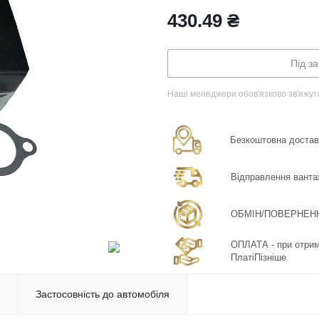
430.49
₴
Під з
Наші менеджери обов'язково зв'яжут
Безкоштовна доставка
Відправлення ванта
ОБМІН/ПОВЕРНЕННЯ:
ОПЛАТА - при отрима
ПлатіПізніше
Застосовність до автомобіля