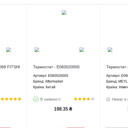
088 FITSHI
Термостат - E060020005
Термостат
Aftermarket
Артикул: E060020005
Артикул: E0
Брeнд: Aftermarket
Брeнд: MEY
Країна: Китай
Країна: Німе
В наявності
Немає в 
198.35
₴