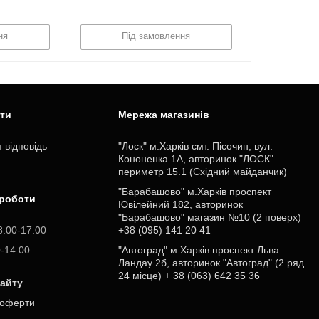
ня
Під замовлення
ити
Мережа магазинів
 відповідь
"Лоск" м.Харків смт. Пісочин, вул.
Кононенка 1А, авторинок "ЛОСК"
периметр 15.1 (Східний майданчик)
"Барабашово" м.Харків проспект
 роботи
Ювілейний 182, авторинок
"Барабашово" магазин №10 (2 поверх)
8:00-17:00
+38 (095) 141 20 41
0-14:00
"Автоград" м.Харків проспект Льва
Ландау 2б, авторинок "Автоград" (2 ряд
24 місце) + 38 (063) 642 35 36
сайту
 оферти