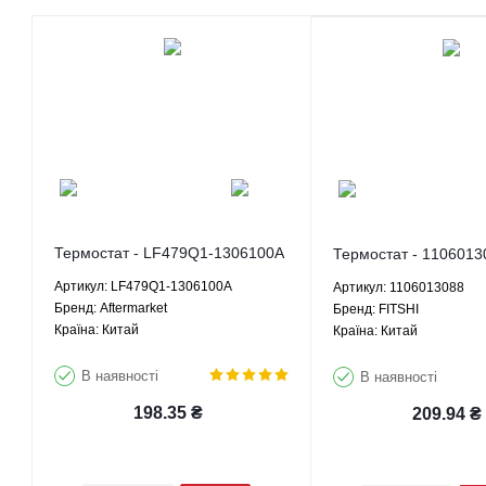
Термостат - LF479Q1-1306100A
Термостат - 1106013
Aftermarket
Артикул: LF479Q1-1306100A
Артикул: 1106013088
Брeнд: Aftermarket
Брeнд: FITSHI
Країна: Китай
Країна: Китай
В наявності
В наявності
198.35
₴
209.94
₴