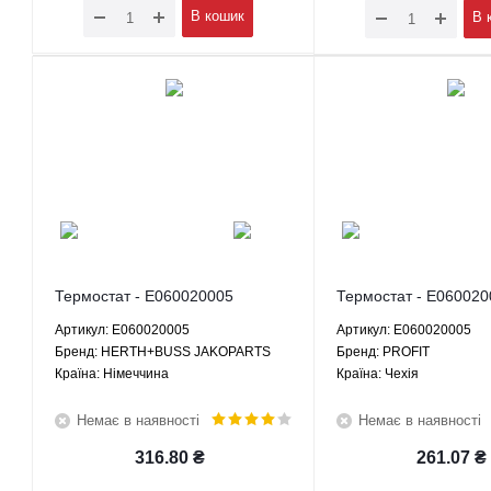
В кошик
В 
Термостат - E060020005
Термостат - E060020
HERTH+BUSS JAKOPARTS
PROFIT
Артикул: E060020005
Артикул: E060020005
Брeнд: HERTH+BUSS JAKOPARTS
Брeнд: PROFIT
Країна: Німеччина
Країна: Чехія
Немає в наявності
Немає в наявності
316.80
₴
261.07
₴