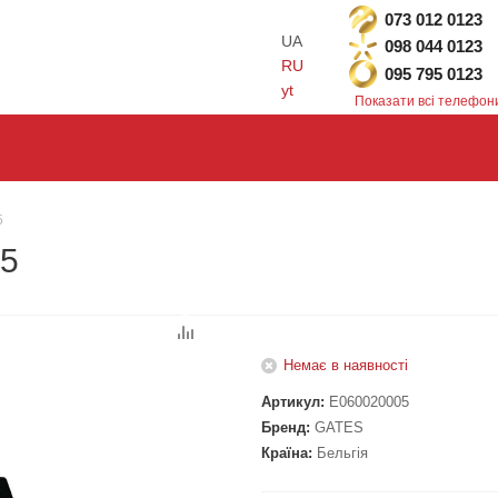
073 012 0123
UA
098 044 0123
RU
095 795 0123
yt
Показати всі телефон
5
05
Немає в наявності
Артикул:
E060020005
Бренд:
GATES
Країна:
Бельгія