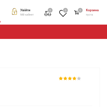
Увійти
Корзина
0
0
0
Мій кабінет
пуста
и