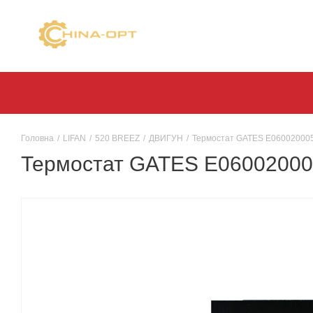
Головна
/
LIFAN
/
520 BREEZ
/
ДВИГУН
/
Термостат GATES E06002000
Термостат GATES E0600200