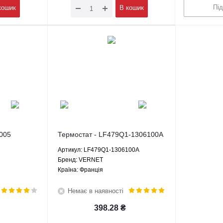
Пі
кошик
В кошик
005
Термостат - LF479Q1-1306100A
VERNET
Артикул: LF479Q1-1306100A
Брeнд: VERNET
Країна: Франція
Немає в наявності
398.28
₴