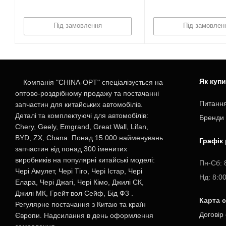
Під замовлення
Під замовлен
Як куп
Компанія "CHINA-OPT" спеціалізується на
оптово-роздрібному продажу та постачанні
Питання
запчастин для китайських автомобілів.
Деталі та комплектуючі для автомобілів:
Бренди
Chery, Geely, Emgrand, Great Wall, Lifan,
BYD, ZX, Chana. Понад 15 000 найменувань
Графік
запчастин від понад 300 іменитих
виробників на популярні китайські моделі:
Пн-Cб: 
Чері Амулет, Чері Тіго, Чері Істар, Чері
Нд: 8:0
Елара, Чері Джагі, Чері Кімо, Джилі СК,
Джилі МК, Грейт вол Сейф, Бід Ф3 .
Карта 
Регулярне постачання з Китаю та країн
Договір
Європи. Надсилання в день оформлення