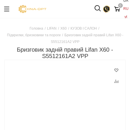
UA
0
RU
yt
Головна
/
LIFAN
/
X60
/
КУЗОВ І САЛОН
/
Підкрилки, бризковики та пороги
/
Бризговик задній правий Lifan X60 -
S5512161A2 VPP
Бризговик задній правий Lifan X60 -
S5512161A2 VPP