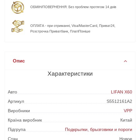
ОБМІН/ПОВЕРНЕННЯ: Без проблем протягом 14 днів
ОПЛАТА - при отриманні, Visa/MasterCard, Приват24,
Розстрочка Приватбанк, ПлатіПізніше
Опис
Характеристики
Авто
LIFAN X60
Артикул
S5512161A2
Виробники
VPP
Країна виробник
Китай
Підгрупа
Подкрылки, брызговики и пороги
Стан
Новое