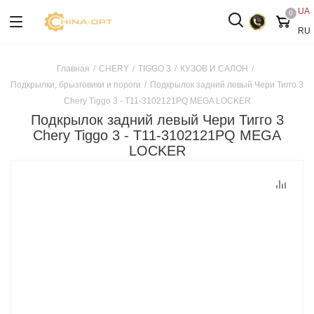
UA
0
RU
Главная
/
CHERY
/
TIGGO 3
/
КУЗОВ И САЛОН
/
Подкрылки, брызговики и пороги
/
Подкрылок задний левый Чери Тигго 3
Chery Tiggo 3 - T11-3102121PQ MEGA LOCKER
Подкрылок задний левый Чери Тигго 3
Chery Tiggo 3 - T11-3102121PQ MEGA
LOCKER