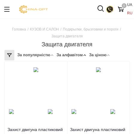
UA
0
RU
Головна
/
КУЗОВ И САЛОН
/
Подкрылки, брызговики и пороги
/
Защита двигателя
Защита двигателя
За популярністю
За алфавітом
За ціною
Захист двигуна пластиковий
Захист двигуна пластиковий