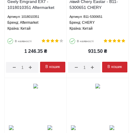
Geely Emgrand EX7 -
лівий Chery Eastar - B11-
1018010351 Aftermarket
5300651 CHERY
Артикул: 1018010351
Артикул: B11-5300651
Брeнд: Aftermarket
Брeнд: CHERY
Країна: Китай
Країна: Китай
В наявності
В наявності
1 246.35
₴
931.50
₴
В кошик
В кошик