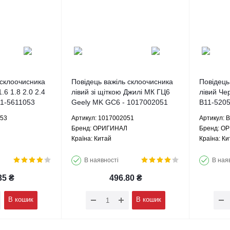
 склоочисника
Повідець важіль склоочисника
Повідець
1.6 1.8 2.0 2.4
лівий зі щіткою Джилі МК ГЦ6
лівий Чер
1-5611053
Geely MK GC6 - 1017002051
B11-520
ОРИГИНАЛ
053
Артикул: 1017002051
Артикул: 
Брeнд: ОРИГИНАЛ
Брeнд: О
Країна: Китай
Країна: Ки
В наявності
В ная
35
₴
496.80
₴
В кошик
В кошик