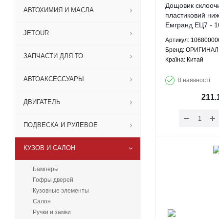
Дощовик склооч
АВТОХИМИЯ И МАСЛА
пластиковий ниж
Емгранд ЕЦ7 - 
JETOUR
ОРИГИНАЛ
Артикул: 10680000
Брeнд: ОРИГИНАЛ
ЗАПЧАСТИ ДЛЯ ТО
Країна: Китай
АВТОАКСЕССУАРЫ
В наявності
211.
ДВИГАТЕЛЬ
ПОДВЕСКА И РУЛЕВОЕ
КУЗОВ И САЛОН
Бамперы
Гофры дверей
Кузовные элементы
Салон
Ручки и замки