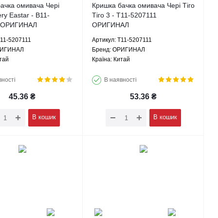
ачка омивача Чері
Кришка бачка омивача Чері Тіго
ry Eastar - B11-
Тіго 3 - T11-5207111
 ОРИГИНАЛ
ОРИГИНАЛ
B11-5207111
Артикул: T11-5207111
РИГИНАЛ
Брeнд: ОРИГИНАЛ
тай
Країна: Китай
вності
В наявності
45.36
₴
53.36
₴
В кошик
В кошик