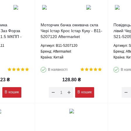
ника
Моторчик бачка омивача скла
Повідець
 Заз Форза
Чері Істар Крос Істар Куку - B11-
лівий Чер
 1.5 МКПП -
5207120 Aftermarket
S21-5205
ermarket
111
Артикул: B11-5207120
Артикул: 
Брeнд: Aftermarket
Брeнд: Aft
Країна: Китай
Країна: Ки
В наявності
В ная
.23
₴
128.80
₴
В кошик
В кошик