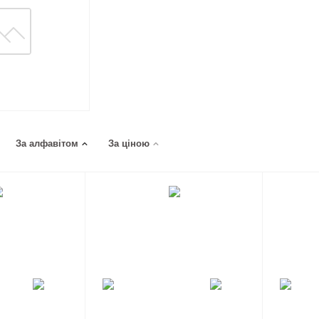
За алфавітом
За ціною