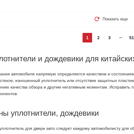
Показать еще
1
2
3
51
лотнители и дождевики для китайски
ания автомобиля напрямую определяется качеством и состоянием
 стекле, изношенный уплотнитель или отсутствие защитных пласти
ению качества обзора и другим негативным моментам. Исправить 
онентов.
ны уплотнители, дождевики
уплотнитель для двери авто следует каждому автомобилисту для о