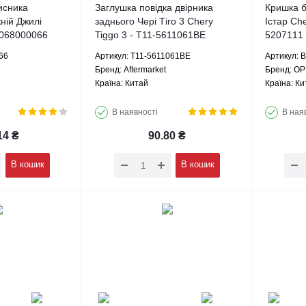
исника
Заглушка повідка двірника
Кришка б
ній Джилі
заднього Чері Тіго 3 Chery
Істар Che
1068000066
Tiggo 3 - T11-5611061BE
5207111
Aftermarket
66
Артикул: T11-5611061BE
Артикул: 
Брeнд: Aftermarket
Брeнд: О
Країна: Китай
Країна: Ки
В наявності
В ная
14
₴
90.80
₴
В кошик
В кошик