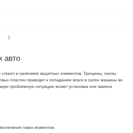
х авто
 стекол и наличием защитных элементов. Трещины, сколы,
ковых пластин приводит к попаданию влаги в салон машины во
такую проблемную ситуацию может установка или замена
беспечения таких моментов: