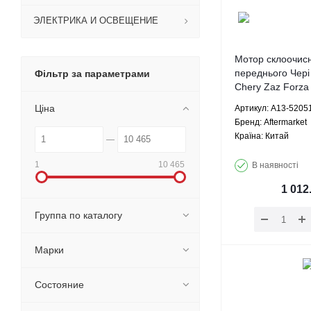
ЭЛЕКТРИКА И ОСВЕЩЕНИЕ
Мотор склоочис
переднього Чері
Фільтр за параметрами
Chery Zaz Forza
A13-5205111 Aft
Ціна
Артикул: A13-5205
Брeнд: Aftermarket
Країна: Китай
1
10 465
В наявності
1 012
Группа по каталогу
Марки
Состояние