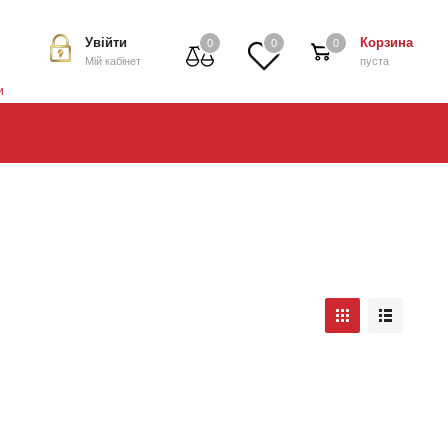
Увійти
Корзина
0
0
0
Мій кабінет
пуста
и