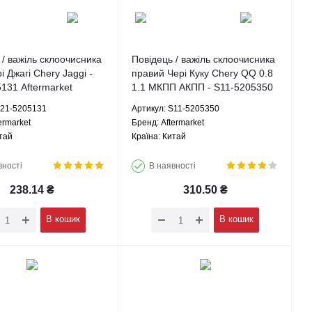
 / важіль склоочисника
Повідець / важіль склоочисника
і Джагі Chery Jaggi -
правий Чері Куку Chery QQ 0.8
131 Aftermarket
1.1 МКПП АКПП - S11-5205350
Aftermarket
S21-5205131
Артикул: S11-5205350
ermarket
Брeнд: Aftermarket
тай
Країна: Китай
вності
В наявності
238.14
₴
310.50
₴
В кошик
В кошик