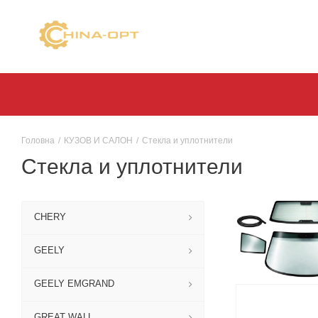
Головна
/
КУЗОВ И САЛОН
/
Стекла и уплотнители
Стекла и уплотнители
CHERY
GEELY
GEELY EMGRAND
GREAT WALL