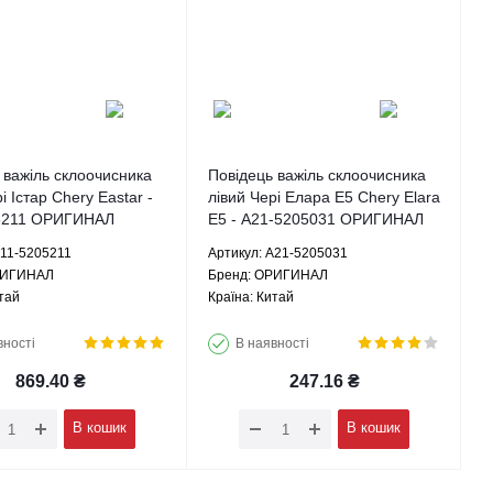
 важіль склоочисника
Повідець важіль склоочисника
і Істар Chery Eastar -
лівий Чері Елара Е5 Chery Elara
5211 ОРИГИНАЛ
E5 - A21-5205031 ОРИГИНАЛ
B11-5205211
Артикул: A21-5205031
РИГИНАЛ
Брeнд: ОРИГИНАЛ
тай
Країна: Китай
вності
В наявності
869.40
₴
247.16
₴
В кошик
В кошик