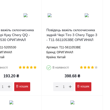
 важіль склоочисника
Повідець важіль склоочисника
ері Куку Chery QQ -
задній Чері Тіго 3 Chery Tiggo 3
5530 ОРИГИНАЛ
- T11-5611053BE ОРИГИНАЛ
S11-5205530
Артикул: T11-5611053BE
РИГИНАЛ
Брeнд: ОРИГИНАЛ
тай
Країна: Китай
вності
В наявності
193.20
₴
398.68
₴
В кошик
В кошик