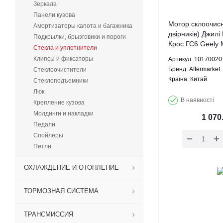
Зеркала
Панели кузова
Мотор склоочис
Амортизаторы капота и багажника
двірників) Джил
Подкрылки, брызговики и пороги
Крос ГС6 Geely
Стекла и уплотнители
Cross GC6 - 10
Клипсы и фиксаторы
Артикул: 10170020
Aftermarket
Брeнд: Aftermarket
Стеклоочистители
Країна: Китай
Стеклоподъемники
Люк
В наявності
Крепление кузова
Молдинги и накладки
1 070
Педали
Спойлеры
Петли
ОХЛАЖДЕНИЕ И ОТОПЛЕНИЕ
ТОРМОЗНАЯ СИСТЕМА
ТРАНСМИССИЯ