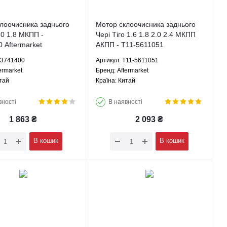
лоочисника заднього
Мотор склоочисника заднього
0 1.8 МКПП -
Чері Тіго 1.6 1.8 2.0 2.4 МКПП
 Aftermarket
АКПП - T11-5611051
Aftermarket
S3741400
Артикул: T11-5611051
ermarket
Брeнд: Aftermarket
тай
Країна: Китай
вності
В наявності
1 863
₴
2 093
₴
В кошик
В кошик