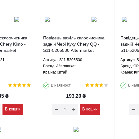
 склоочисника
Повідець важіль склоочисника
Повідець
 Chery Kimo -
задній Чері Куку Chery QQ -
задній Ч
ermarket
S11-5205530 Aftermarket
S11-520
131
Артикул: S11-5205530
Артикул: 
Брeнд: Aftermarket
Брeнд: О
Країна: Китай
Країна: Ки
В наявності
В ная
35
₴
193.20
₴
В кошик
В кошик