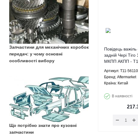
Запчастини для механічних коробок
Повідець важіль
передач: у чому основні
задній Чері Тіго 
особливості вибору
МКПП АКПП - T1
Aftermarket
Артикул: T11-5611
Брeнд: Aftermarket
Країна: Китай
В наявності
217.
Що потрібно знати про кузовні
запчастини