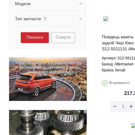
Модели
Тип запчасти
?
Повідець важіль
Скинути
задній Чері Кімо
S12-5611131 Aft
Артикул: S12-5611
Брeнд: Aftermarket
Країна: Китай
В наявності
217.