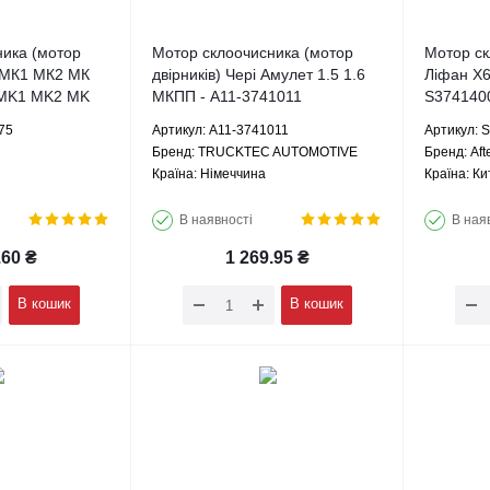
ника (мотор
Мотор склоочисника (мотор
Мотор ск
і МК1 МК2 МК
двірників) Чері Амулет 1.5 1.6
Ліфан Х6
 MK1 MK2 MK
МКПП - A11-3741011
S3741400
17002075
TRUCKTEC AUTOMOTIVE
75
Артикул: A11-3741011
Артикул: 
Брeнд: TRUCKTEC AUTOMOTIVE
Брeнд: Aft
Країна: Німеччина
Країна: Ки
В наявності
В ная
.60
₴
1 269.95
₴
В кошик
В кошик